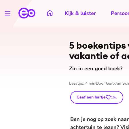
Kijk & luister
Persoon
5 boekentips
vakantie of a
Zin in een goed boek?
Leestijd:
4
min
Door
Gert-Jan Sc
Geef een hartje
15
x
Ben je nog op zoek naa
achtertuin te lezen? Vis