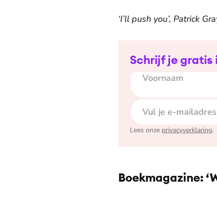
‘I’ll push you’, Patrick 
Schrijf je gratis
Voornaam
E-mailadres
Lees onze
privacyverklaring
.
Boekmagazine: ‘W
©
U