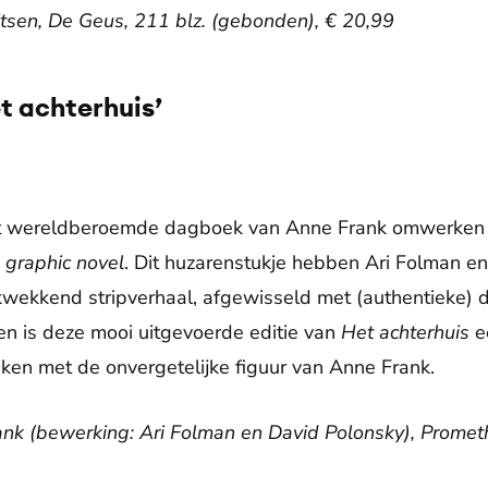
ritsen, De Geus, 211 blz. (gebonden), € 20,99
t achterhuis’
©
Unsplash
t wereldberoemde dagboek van Anne Frank omwerken t
e
graphic novel
. Dit huzarenstukje hebben Ari Folman en
ukwekkend stripverhaal, afgewisseld met (authentieke)
n is deze mooi uitgevoerde editie van
Het achterhuis
e
aken met de onvergetelijke figuur van Anne Frank.
rank (bewerking: Ari Folman en David Polonsky), Promet