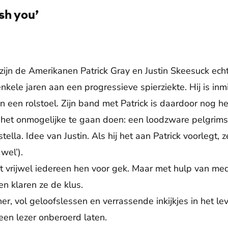
ush you’
Unsplash
 zijn de Amerikanen Patrick Gray en Justin Skeesuck ec
enkele jaren aan een progressieve spierziekte. Hij is inm
een rolstoel. Zijn band met Patrick is daardoor nog h
 het onmogelijke te gaan doen: een loodzware pelgrims
la. Idee van Justin. Als hij het aan Patrick voorlegt, ze
 wel’).
rt vrijwel iedereen hen voor gek. Maar met hulp van m
n klaren ze de klus.
er, vol geloofslessen en verrassende inkijkjes in het le
een lezer onberoerd laten.