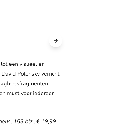
ot een visueel en
 David Polonsky verricht.
 dagboekfragmenten.
en must voor iedereen
heus, 153 blz., € 19,99