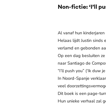
Non-fictie: ‘I’ll p
©
Al vanaf hun kinderjaren
Helaas lijdt Justin sinds 
verlamd en gebonden aan 
Op een dag besluiten ze
naar Santiago de Compostel
“I’ll push you” (‘Ik duw je
In Noord-Spanje verklaa
veel doorzettingsvermoge
Dit boek is een page-turn
Hun unieke verhaal zal g