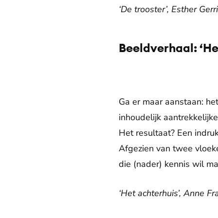
‘De trooster’, Esther Ger
Beeldverhaal: ‘He
Ga er maar aanstaan: he
inhoudelijk aantrekkelijk
Het resultaat? Een indr
Afgezien van twee vloeke
die (nader) kennis wil m
‘Het achterhuis’, Anne F