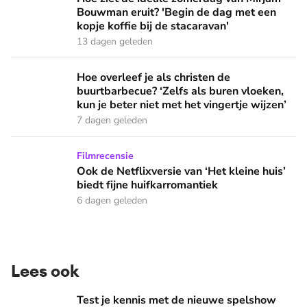
Bouwman eruit? 'Begin de dag met een
kopje koffie bij de stacaravan'
13 dagen geleden
Hoe overleef je als christen de buurtbarbecue? ‘Zelfs als bur
Hoe overleef je als christen de
buurtbarbecue? ‘Zelfs als buren vloeken,
kun je beter niet met het vingertje wijzen’
7 dagen geleden
Ook de Netflixversie van ‘Het kleine huis’ biedt fijne huifka
Filmrecensie
Ook de Netflixversie van ‘Het kleine huis’
biedt fijne huifkarromantiek
6 dagen geleden
Lees ook
Test je kennis met de nieuwe spelshow AVROTROS Triviant -
Test je kennis met de nieuwe spelshow