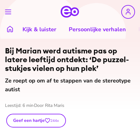
Kijk & luister
Persoonlijke verhalen
Bij Marian werd autisme pas op
latere leeftijd ontdekt: ‘De puz­zel­
stuk­jes vielen op hun plek’
Ze roept op om af te stappen van de stereotype
autist
Leestijd:
6
min
Door
Rita Maris
Geef een hartje
244
x