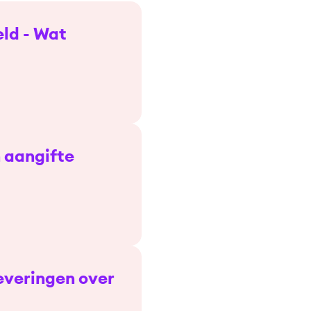
ld - Wat
n aangifte
everingen over