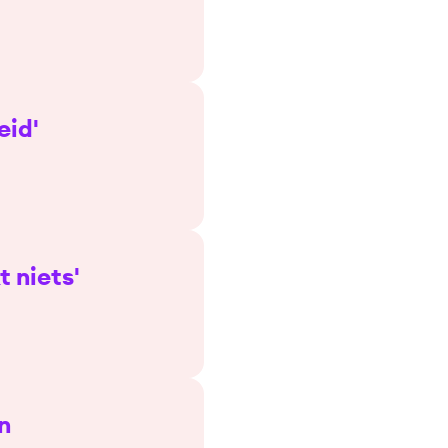
eid'
t niets'
n