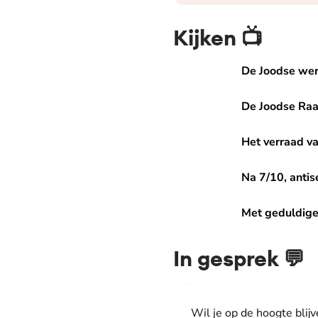
Kijken 📺
De Joodse wereld
De Joodse we
De Joodse Raad
De Joodse Ra
Het verraad van Hilversum
Het verraad v
Na 7/10, antisemitisme in 
Na 7/10, anti
Met geduldige haast
Met geduldige
In gesprek 💬
Wil je op de hoogte blijv