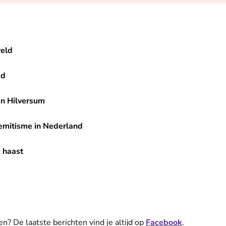
reld
ad
an Hilversum
Nederland
semitisme in Nederland
 haast
en? De laatste berichten vind je altijd op
Facebook
.