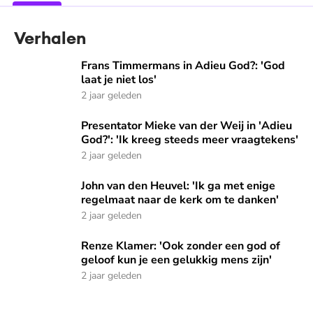
Verhalen
Frans Timmermans in Adieu God?: 'God laat je niet los'
Frans Timmermans in Adieu God?: 'God
laat je niet los'
2 jaar geleden
Presentator Mieke van der Weij in 'Adieu God?': 'Ik kreeg 
Presentator Mieke van der Weij in 'Adieu
God?': 'Ik kreeg steeds meer vraagtekens'
2 jaar geleden
John van den Heuvel: 'Ik ga met enige regelmaat naar de ke
John van den Heuvel: 'Ik ga met enige
regelmaat naar de kerk om te danken'
2 jaar geleden
Renze Klamer: 'Ook zonder een god of geloof kun je een gel
Renze Klamer: 'Ook zonder een god of
geloof kun je een gelukkig mens zijn'
2 jaar geleden