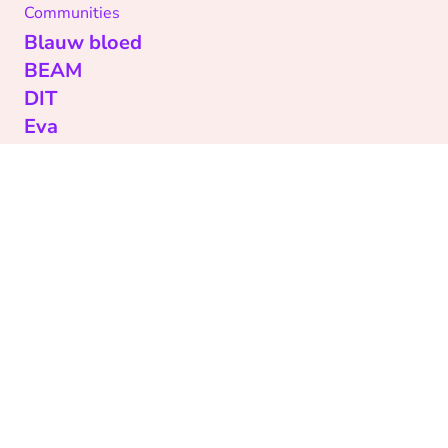
Communities
Blauw bloed
BEAM
DIT
Eva
Visie
Ik mis je
Nederland Zingt
Life Rules
EO
Over ons
Pers
Werken bij
Contact