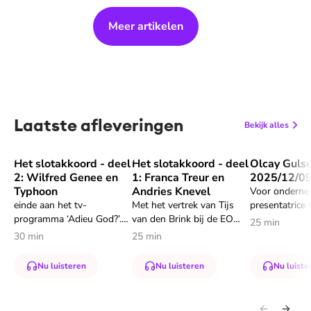
Meer artikelen
Laatste afleveringen
Bekijk alles
Het slotakkoord - deel
Het slotakkoord - deel
Olcay Gulse
Speel "Het slotakkoord - deel 2: Wilfred Genee en Typhoon
Speel "Het slotakkoord - deel 1: Fr
Speel "Olca
2: Wilfred Genee en
1: Franca Treur en
2025/12/0
Typhoon
Andries Knevel
Voor onderne
einde aan het tv-
Met het vertrek van Tijs
presentatrice
programma ‘Adieu God?’.
van den Brink bij de EO
is God op ve
25 min
Bijna veertien jaar ging Tijs
komt er na bijna 200
in haar leven
30 min
25 min
met bekende Nederlanders
afleveringen een einde aan
geweest. Bijv
in gesprek over geloof,
het tv-programma ‘Adieu
haar jeugd, d
Nu luisteren
Nu luisteren
Nu luiste
ongeloof en alles daar
God?’. Bijna veertien jaar
getekend door
tussenin.
ging Tijs met bekende
gewelddadige,
Nederlanders in gesprek
vader.