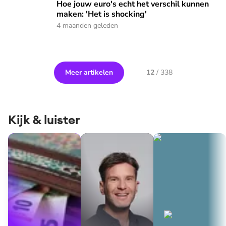
Hoe jouw euro's echt het verschil kunnen
maken: 'Het is shocking'
4 maanden geleden
Meer artikelen
12
/
338
Kijk & luister
Portemonnee Praat
Dit is Geld of je leven
Waar doen ze het v