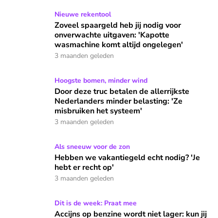
Zoveel spaargeld heb jij nodig voor onverwachte uitgaven: 
Nieuwe rekentool
Zoveel spaargeld heb jij nodig voor
onverwachte uitgaven: 'Kapotte
wasmachine komt altijd ongelegen'
3 maanden geleden
Door deze truc betalen de allerrijkste Nederlanders minder 
Hoogste bomen, minder wind
Door deze truc betalen de allerrijkste
Nederlanders minder belasting: 'Ze
misbruiken het systeem'
3 maanden geleden
Hebben we vakantiegeld echt nodig? 'Je hebt er recht op'
Als sneeuw voor de zon
Hebben we vakantiegeld echt nodig? 'Je
hebt er recht op'
3 maanden geleden
Accijns op benzine wordt niet lager: kun jij het leven nog be
Dit is de week: Praat mee
Accijns op benzine wordt niet lager: kun jij