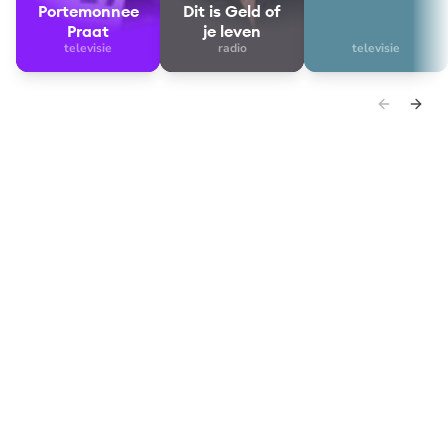
Portemonnee
Dit is Geld of
Praat
je leven
televisie
radio
televisie
Waar doe