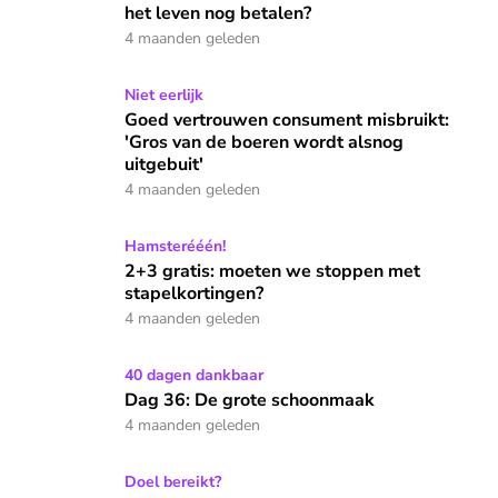
het leven nog betalen?
4 maanden geleden
Goed vertrouwen consument misbruikt: 'Gros van de boeren
Niet eerlijk
Goed vertrouwen consument misbruikt:
'Gros van de boeren wordt alsnog
uitgebuit'
4 maanden geleden
2+3 gratis: moeten we stoppen met stapelkortingen?
Hamsterééén!
2+3 gratis: moeten we stoppen met
stapelkortingen?
4 maanden geleden
Dag 36: De grote schoonmaak
40 dagen dankbaar
Dag 36: De grote schoonmaak
4 maanden geleden
Hoe jouw euro's echt het verschil kunnen maken: 'Het is sho
Doel bereikt?