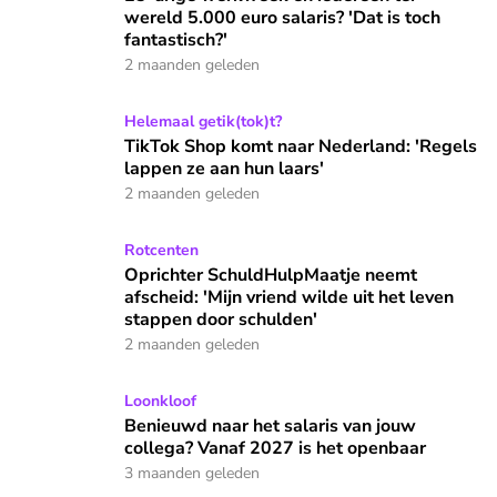
wereld 5.000 euro salaris? 'Dat is toch
fantastisch?'
2 maanden geleden
TikTok Shop komt naar Nederland: 'Regels lappen ze aan hun
Helemaal getik(tok)t?
TikTok Shop komt naar Nederland: 'Regels
lappen ze aan hun laars'
2 maanden geleden
Oprichter SchuldHulpMaatje neemt afscheid: 'Mijn vriend wi
Rotcenten
Oprichter SchuldHulpMaatje neemt
afscheid: 'Mijn vriend wilde uit het leven
stappen door schulden'
2 maanden geleden
Benieuwd naar het salaris van jouw collega? Vanaf 2027 is 
Loonkloof
Benieuwd naar het salaris van jouw
collega? Vanaf 2027 is het openbaar
3 maanden geleden