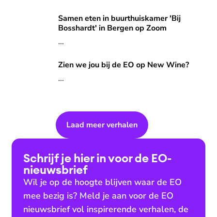
Samen eten in buurthuiskamer 'Bij Bosshardt' in Bergen 
Samen eten in buurthuiskamer 'Bij
Bosshardt' in Bergen op Zoom
...
Zien we jou bij de EO op New Wine?
Zien we jou bij de EO op New Wine?
...
Laad meer verhalen
Schrijf je hier in voor de EO-
nieuwsbrief
Wil je op de hoogte blijven waar de EO
mee bezig is? Meld je aan voor de EO
nieuwsbrief vol inspirerende verhalen, de