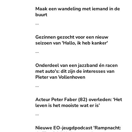
Maak een wandeling met iemand in de buurt
Maak een wandeling met iemand in de
buurt
...
Gezinnen gezocht voor een nieuw seizoen van 'Hallo, ik he
Gezinnen gezocht voor een nieuw
seizoen van 'Hallo, ik heb kanker'
...
Onderdeel van een jazzband én racen met auto's: dit zijn d
Onderdeel van een jazzband én racen
met auto's: dit zijn de interesses van
Pieter van Vollenhoven
...
Acteur Peter Faber (82) overleden: ‘Het leven is het mooist
Acteur Peter Faber (82) overleden: ‘Het
leven is het mooiste wat er is’
...
Nieuwe EO-jeugdpodcast 'Rampnacht: de Titanic': 'We bren
Nieuwe EO-jeugdpodcast 'Rampnacht: