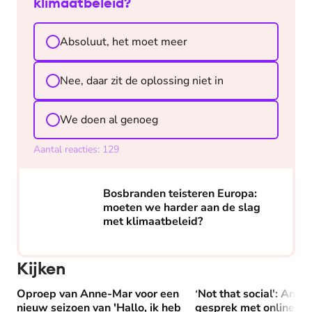
klimaatbeleid?
Absoluut, het moet meer
Nee, daar zit de oplossing niet in
We doen al genoeg
Aantal reacties:
129
Bosbranden teisteren Europa: moeten we harder aan de
Bosbranden teisteren Europa:
moeten we harder aan de slag
met klimaatbeleid?
Kijken
Oproep van Anne-Mar voor een
'Not that social': Amy 
Oproep van Anne-Mar voor een nieuw seizoen van 'Hallo, i
'Not that social': Amy 
nieuw seizoen van 'Hallo, ik heb
gesprek met online hat