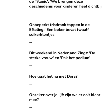
de Titanic': 'We brengen deze
geschiedenis voor kinderen heel dichtbij'
...
Onbeperkt frisdrank tappen in de Efteling: 'Een beker bevat
Onbeperkt frisdrank tappen in de
Efteling: 'Een beker bevat twaalf
suikerklontjes'
...
Dit weekend in Nederland Zingt: 'De sterke vrouw' en 'Pak
Dit weekend in Nederland Zingt: 'De
sterke vrouw' en 'Pak het podium'
...
Hoe gaat het nu met Dora?
Hoe gaat het nu met Dora?
...
Onzeker over je lijf: zijn we er ooit klaar mee?
Onzeker over je lijf: zijn we er ooit klaar
mee?
...