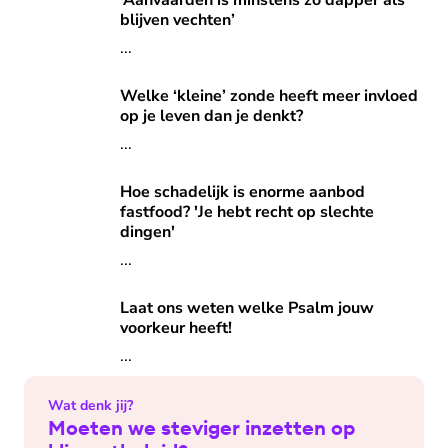
‘Aanvaarden is minstens zo dapper als
blijven vechten’
...
Welke ‘kleine’ zonde heeft meer invloed op je leven dan je
Welke ‘kleine’ zonde heeft meer invloed
op je leven dan je denkt?
...
Hoe schadelijk is enorme aanbod fastfood? 'Je hebt recht o
Hoe schadelijk is enorme aanbod
fastfood? 'Je hebt recht op slechte
dingen'
...
Laat ons weten welke Psalm jouw voorkeur heeft!
Laat ons weten welke Psalm jouw
voorkeur heeft!
...
Wat denk jij?
Moeten we steviger inzetten op