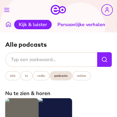
Kijk & luister
Persoonlijke verhalen
Alle podcasts
alle
tv
radio
podcasts
online
Nu te zien & horen
De Joodse Raad van Twente
Rampnacht