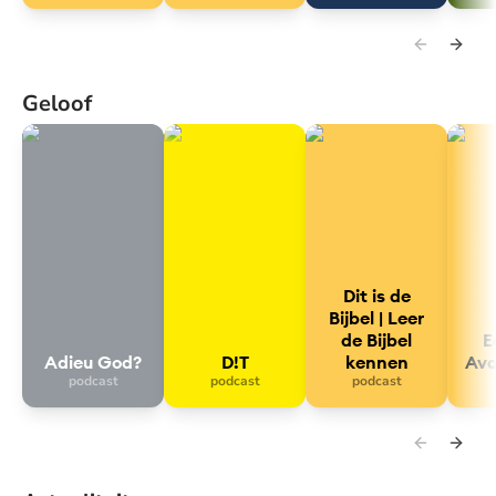
Geloof
Adieu God?
D!T
Dit is de Bijbel | Leer d
Eerst
Dit is de
Bijbel | Leer
de Bijbel
E
Adieu God?
D!T
kennen
Av
podcast
podcast
podcast