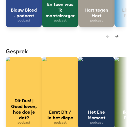
En toen was
Blauw Bloed
ik
Hart tegen
Li
- podcast
mantelzorger
Hart
P
podcast
podcast
podcast
Gesprek
Dit Dus! | Goed leven, hoe doe je dat?
Eerst Dit / In het diepe
Het Ene Moment
Ik mis
Dit Dus! |
Goed leven,
hoe doe je
Eerst Dit /
Het Ene
Ik
dat?
In het diepe
Moment
P
podcast
podcast
podcast