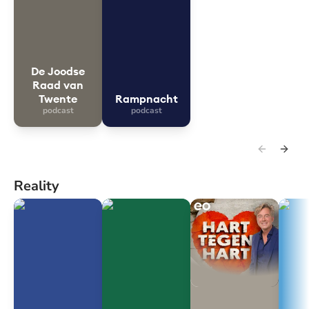
De Joodse
Raad van
Twente
Rampnacht
podcast
podcast
Reality
Blauw Bloed - podcast
En toen was ik mantelzorger
Hart tegen Hart
Life R