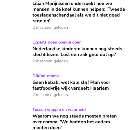
Lilian Marijnissen onderzoekt hoe we
mensen in de knel kunnen helpen: 'Tweede
toeslagenschandaal als we dit niet goed
regelen'
2 maanden geleden
Nederlandse kinderen kunnen nog steeds slecht lezen. Lost 
Experts doen boekje open
Nederlandse kinderen kunnen nog steeds
slecht lezen. Lost een zak geld dat op?
2 maanden geleden
Geen kebab, wel kale sla? Plan voor fastfoodvrije wijk verd
Dürüm-drama
Geen kebab, wel kale sla? Plan voor
fastfoodvrije wijk verdeelt Haarlem
2 maanden geleden
Waarom we nog steeds moeten praten over corona: 'We ha
Tussen wappie en waarheid
Waarom we nog steeds moeten praten
over corona: 'We hadden het anders
moeten doen'