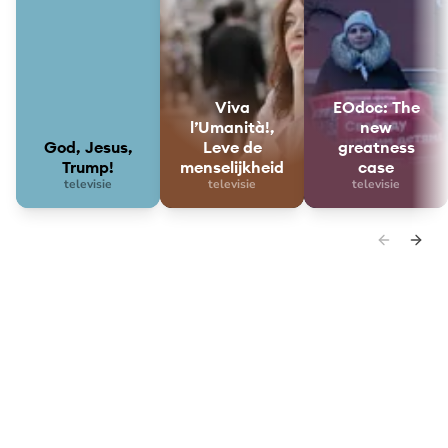
Viva
EOdoc: The
l’Umanità!,
new
God, Jesus,
Leve de
greatness
Trump!
menselijkheid
case
televisie
televisie
televisie