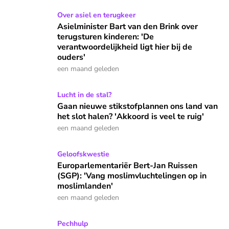
Asielminister Bart van den Brink over terugsturen kinderen: 
Over asiel en terugkeer
Asielminister Bart van den Brink over
terugsturen kinderen: 'De
verantwoordelijkheid ligt hier bij de
ouders'
een maand geleden
Gaan nieuwe stikstofplannen ons land van het slot halen? 'Ak
Lucht in de stal?
Gaan nieuwe stikstofplannen ons land van
het slot halen? 'Akkoord is veel te ruig'
een maand geleden
Europarlementariër Bert-Jan Ruissen (SGP): 'Vang moslimvl
Geloofskwestie
Europarlementariër Bert-Jan Ruissen
(SGP): 'Vang moslimvluchtelingen op in
moslimlanden'
een maand geleden
Lilian Marijnissen onderzoekt hoe we mensen in de knel ku
Pechhulp