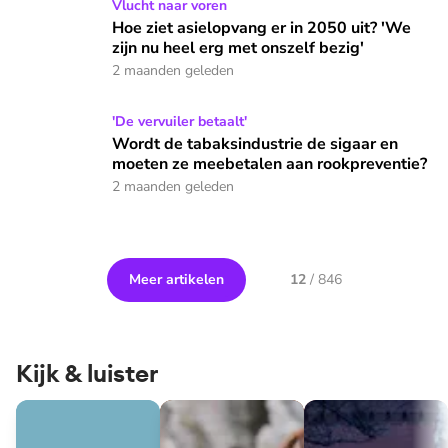
Hoe ziet asielopvang er in 2050 uit? 'We zijn nu heel erg me
Vlucht naar voren
Hoe ziet asielopvang er in 2050 uit? 'We
zijn nu heel erg met onszelf bezig'
2 maanden geleden
Wordt de tabaksindustrie de sigaar en moeten ze meebetal
'De vervuiler betaalt'
Wordt de tabaksindustrie de sigaar en
moeten ze meebetalen aan rookpreventie?
2 maanden geleden
Meer artikelen
12
/
846
Kijk & luister
God, Jesus, Trump!
Viva l’Umanità!, Leve de menselijkheid
EOdoc: The new gre