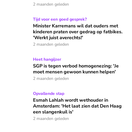
2 maanden geleden
Minister Karremans wil dat ouders met kinderen praten over 
Tijd voor een goed gesprek?
Minister Karremans wil dat ouders met
kinderen praten over gedrag op fatbikes.
'Werkt juist averechts!'
2 maanden geleden
SGP is tegen verbod homogenezing: 'Je moet mensen gewo
Heet hangijzer
SGP is tegen verbod homogenezing: 'Je
moet mensen gewoon kunnen helpen'
2 maanden geleden
Esmah Lahlah wordt wethouder in Amsterdam: 'Het laat zien
Opvallende stap
Esmah Lahlah wordt wethouder in
Amsterdam: 'Het laat zien dat Den Haag
een slangenkuil is'
2 maanden geleden