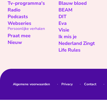
Tv-programma's
Blauw bloed
Radio
BEAM
Podcasts
DIT
Webseries
Eva
Persoonlijke verhalen
Visie
Praat mee
Ik mis je
Nieuw
Nederland Zingt
Life Rules
Algemene voorwaarden
Privacy
Contact