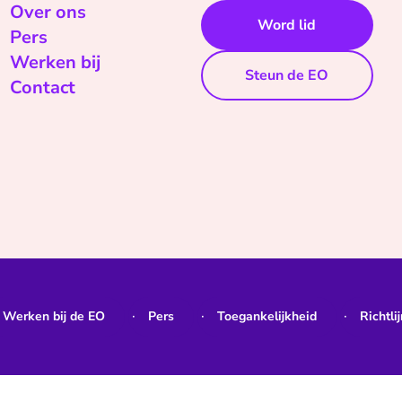
Over ons
Word lid
Pers
Werken bij
Steun de EO
Contact
Werken bij de EO
Pers
Toegankelijkheid
Richtli