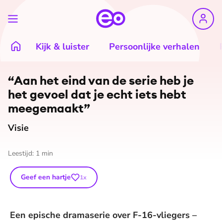
Kijk & luister
Persoonlijke verhalen
“Aan het eind van de serie heb je
het gevoel dat je echt iets hebt
meegemaakt”
Visie
Leestijd:
1
min
Geef een hartje
1
x
Een epische dramaserie over F-16-vliegers –