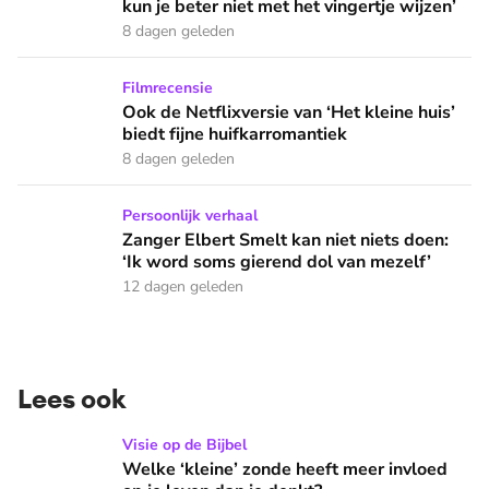
kun je beter niet met het vingertje wijzen’
8 dagen geleden
Ook de Netflixversie van ‘Het kleine huis’ biedt fijne huifka
Filmrecensie
Ook de Netflixversie van ‘Het kleine huis’
biedt fijne huifkarromantiek
8 dagen geleden
Zanger Elbert Smelt kan niet niets doen: ‘Ik word soms gier
Persoonlijk verhaal
Zanger Elbert Smelt kan niet niets doen:
‘Ik word soms gierend dol van mezelf’
12 dagen geleden
Lees ook
Welke ‘kleine’ zonde heeft meer invloed op je leven dan je 
Visie op de Bijbel
Welke ‘kleine’ zonde heeft meer invloed