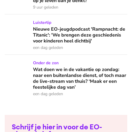
op je leven dan je denkt?
9 uur geleden
Nieuwe EO-jeugdpodcast 'Rampnacht: de Titanic': 'We brenge
Luistertip
Nieuwe EO-jeugdpodcast 'Rampnacht: de
Titanic': 'We brengen deze geschiedenis
voor kinderen heel dichtbij'
een dag geleden
Wat doen we in de vakantie op zondag: naar een buitenlandse
Onder de zon
Wat doen we in de vakantie op zondag:
naar een buitenlandse dienst, of toch maar
de live-stream van thuis? ‘Maak er een
feestelijke dag van’
een dag geleden
Schrijf je hier in voor de EO-