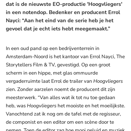
dat is de nieuwste EO-productie 'Hoogvliegers'
in een notendop. Bedenker en producent Errol
Nayci: “Aan het eind van de serie heb je het
gevoel dat je echt iets hebt meegemaakt.”
In een oud pand op een bedrijventerrein in
Amsterdam-Noord is het kantoor van Errol Nayci, The
Storytellers Film & TV, gevestigd. Op een groot
scherm in een hippe, met glas ommuurde
vergaderruimte laat Errol de trailer van
Hoogvliegers
zien. Zonder aarzelen noemt de producent dit zijn
meesterwerk. “Van alles wat ik tot nu toe gedaan
heb, was
Hoogvliegers
het mooiste en het moeilijkste.
Vanochtend zat ik nog om de tafel met de regisseur,
de componist en een editor om een scène door te
nemen. Toen de editor zag hoe mooi geluid en muziek