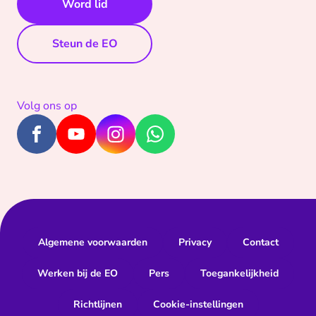
Word lid
Steun de EO
Volg ons op
Algemene voorwaarden
Privacy
Contact
Werken bij de EO
Pers
Toegankelijkheid
Richtlijnen
Cookie-instellingen