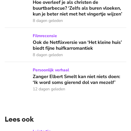
Hoe overleef je als christen de buurtbarbecue? ‘Zelfs als bur
Hoe overleef je als christen de
buurtbarbecue? ‘Zelfs als buren vloeken,
kun je beter niet met het vingertje wijzen’
8 dagen geleden
Ook de Netflixversie van ‘Het kleine huis’ biedt fijne huifka
Filmrecensie
Ook de Netflixversie van ‘Het kleine huis’
biedt fijne huifkarromantiek
8 dagen geleden
Zanger Elbert Smelt kan niet niets doen: ‘Ik word soms gier
Persoonlijk verhaal
Zanger Elbert Smelt kan niet niets doen:
‘Ik word soms gierend dol van mezelf’
12 dagen geleden
Lees ook