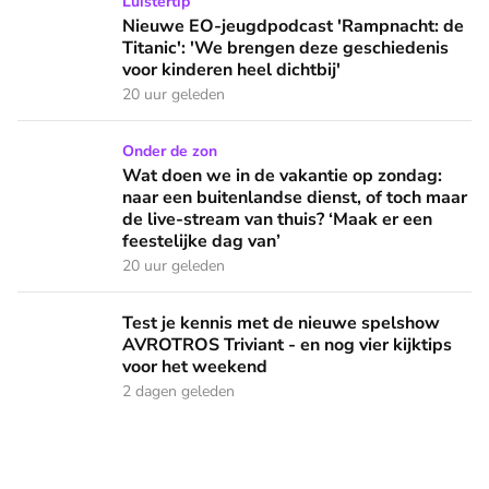
Nieuwe EO-jeugdpodcast 'Rampnacht: de Titanic': 'We brenge
Luistertip
Nieuwe EO-jeugdpodcast 'Rampnacht: de
Titanic': 'We brengen deze geschiedenis
voor kinderen heel dichtbij'
20 uur geleden
Wat doen we in de vakantie op zondag: naar een buitenlandse
Onder de zon
Wat doen we in de vakantie op zondag:
naar een buitenlandse dienst, of toch maar
de live-stream van thuis? ‘Maak er een
feestelijke dag van’
20 uur geleden
Test je kennis met de nieuwe spelshow AVROTROS Triviant -
Test je kennis met de nieuwe spelshow
AVROTROS Triviant - en nog vier kijktips
voor het weekend
2 dagen geleden