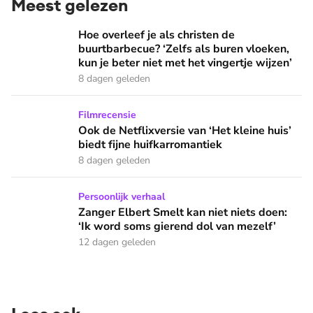
Meest gelezen
Hoe overleef je als christen de buurtbarbecue? ‘Zelfs als bur
Hoe overleef je als christen de
buurtbarbecue? ‘Zelfs als buren vloeken,
kun je beter niet met het vingertje wijzen’
8 dagen geleden
Ook de Netflixversie van ‘Het kleine huis’ biedt fijne huifka
Filmrecensie
Ook de Netflixversie van ‘Het kleine huis’
biedt fijne huifkarromantiek
8 dagen geleden
Zanger Elbert Smelt kan niet niets doen: ‘Ik word soms gier
Persoonlijk verhaal
Zanger Elbert Smelt kan niet niets doen:
‘Ik word soms gierend dol van mezelf’
12 dagen geleden