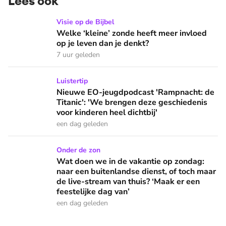
Lees ook
Welke ‘kleine’ zonde heeft meer invloed op je leven dan je 
Visie op de Bijbel
Welke ‘kleine’ zonde heeft meer invloed
op je leven dan je denkt?
7 uur geleden
Nieuwe EO-jeugdpodcast 'Rampnacht: de Titanic': 'We brenge
Luistertip
Nieuwe EO-jeugdpodcast 'Rampnacht: de
Titanic': 'We brengen deze geschiedenis
voor kinderen heel dichtbij'
een dag geleden
Wat doen we in de vakantie op zondag: naar een buitenlandse
Onder de zon
Wat doen we in de vakantie op zondag:
naar een buitenlandse dienst, of toch maar
de live-stream van thuis? ‘Maak er een
feestelijke dag van’
een dag geleden