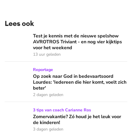
Lees ook
Test je kennis met de nieuwe spelshow AVROTROS Triviant -
Test je kennis met de nieuwe spelshow
AVROTROS Triviant - en nog vier kijktips
voor het weekend
13 uur geleden
Op zoek naar God in bedevaartsoord Lourdes: 'Iedereen die h
Reportage
Op zoek naar God in bedevaartsoord
Lourdes: 'Iedereen die hier komt, voelt zich
beter'
2 dagen geleden
Zomervakantie? Zó houd je het leuk voor de kinderen!
3 tips van coach Carianne Ros
Zomervakantie? Zó houd je het leuk voor
de kinderen!
3 dagen geleden