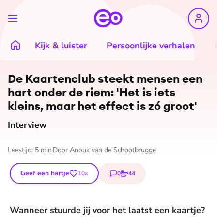
Kijk & luister
Persoonlijke verhalen
De Kaartenclub steekt mensen een
hart onder de riem: 'Het is iets
kleins, maar het effect is zó groot'
Interview
Leestijd:
5
min
Door
Anouk van de Schootbrugge
Geef een hartje
0
44
10
x
reacties
stemmen
Wanneer stuurde jij voor het laatst een kaartje?