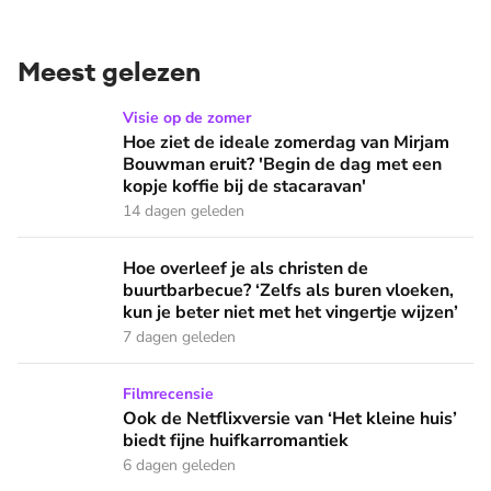
Meest gelezen
Hoe ziet de ideale zomerdag van Mirjam Bouwman eruit? 'Beg
Visie op de zomer
Hoe ziet de ideale zomerdag van Mirjam
Bouwman eruit? 'Begin de dag met een
kopje koffie bij de stacaravan'
14 dagen geleden
Hoe overleef je als christen de buurtbarbecue? ‘Zelfs als bur
Hoe overleef je als christen de
buurtbarbecue? ‘Zelfs als buren vloeken,
kun je beter niet met het vingertje wijzen’
7 dagen geleden
Ook de Netflixversie van ‘Het kleine huis’ biedt fijne huifka
Filmrecensie
Ook de Netflixversie van ‘Het kleine huis’
biedt fijne huifkarromantiek
6 dagen geleden