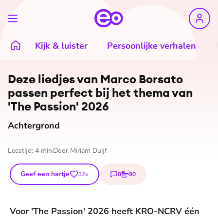
Kijk & luister
Persoonlijke verhalen
©
Willem-Jan de Bruin
Deze liedjes van Marco Borsato
passen perfect bij het thema van
'The Passion' 2026
Achtergrond
Leestijd:
4
min
Door
Miriam Duijf
Geef een hartje
0
90
32
x
reacties
stemmen
Voor 'The Passion' 2026 heeft KRO-NCRV één