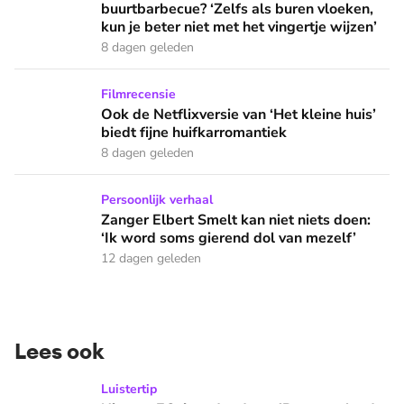
buurtbarbecue? ‘Zelfs als buren vloeken,
kun je beter niet met het vingertje wijzen’
8 dagen geleden
Ook de Netflixversie van ‘Het kleine huis’ biedt fijne huifka
Filmrecensie
Ook de Netflixversie van ‘Het kleine huis’
biedt fijne huifkarromantiek
8 dagen geleden
Zanger Elbert Smelt kan niet niets doen: ‘Ik word soms gier
Persoonlijk verhaal
Zanger Elbert Smelt kan niet niets doen:
‘Ik word soms gierend dol van mezelf’
12 dagen geleden
Lees ook
Nieuwe EO-jeugdpodcast 'Rampnacht: de Titanic': 'We brenge
Luistertip