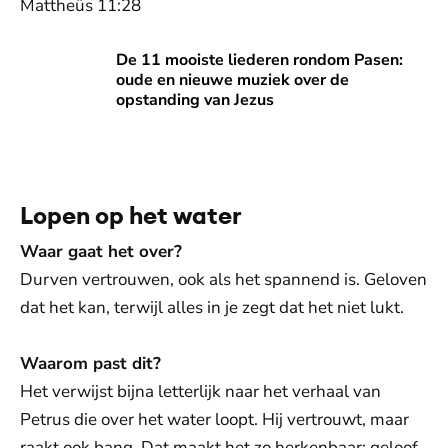
Mattheüs 11:28
De 11 mooiste liederen rondom Pasen: oude en nieuwe muz
De 11 mooiste liederen rondom Pasen:
oude en nieuwe muziek over de
opstanding van Jezus
De weergave van deze video vereist jouw
toestemming voor social media cookies.
Toestemmingen aanpassen
Lopen op het water
Waar gaat het over?
Durven vertrouwen, ook als het spannend is. Geloven
dat het kan, terwijl alles in je zegt dat het niet lukt.
Waarom past dit?
Het verwijst bijna letterlijk naar het verhaal van
Petrus die over het water loopt. Hij vertrouwt, maar
raakt ook bang. Dat maakt het zo herkenbaar: geloof