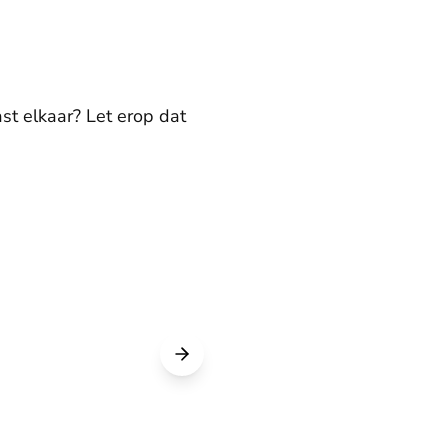
ast elkaar? Let erop dat