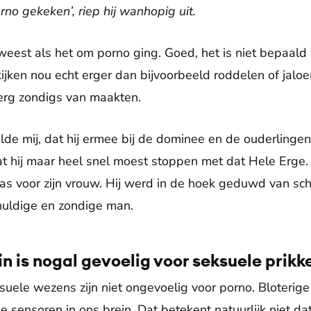
no gekeken’, riep hij wanhopig uit.
eweest als het om porno ging. Goed, het is niet bepaald
kijken nou echt erger dan bijvoorbeeld roddelen of jaloer
erg zondigs van maakten.
e mij, dat hij ermee bij de dominee en de ouderlinge
at hij maar heel snel moest stoppen met dat Hele Erge.
was voor zijn vrouw. Hij werd in de hoek geduwd van sc
chuldige en zondige man.
n is nogal gevoelig voor seksuele prikk
ele wezens zijn niet ongevoelig voor porno. Bloterige
 sensoren in ons brein. Dat betekent natuurlijk niet d