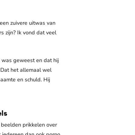
 een zuivere uitwas van
s zijn? Ik vond dat veel
n was geweest en dat hij
 Dat het allemaal wel
haamte en schuld. Hij
els
 beelden prikkelen over
at iedereen dan ook porno