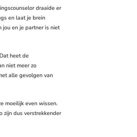
vingscounselor draaide er
ugs en laat je brein
ou en je partner is niet
 Dat heet de
dan niet meer zo
met alle gevolgen van
ze moeilijk even wissen.
no zijn dus verstrekkender