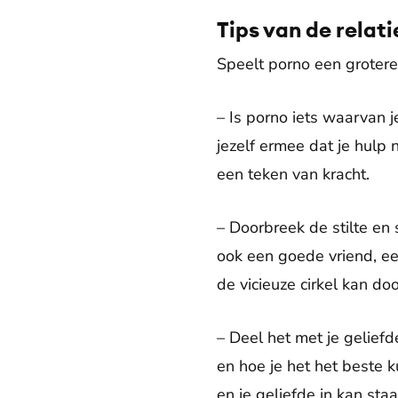
Tips van de relat
Speelt porno een grotere 
– Is porno iets waarvan j
jezelf ermee dat je hulp
een teken van kracht.
– Doorbreek de stilte en
ook een goede vriend, ee
de vicieuze cirkel kan do
– Deel het met je gelief
en hoe je het het beste k
en je geliefde in kan staa