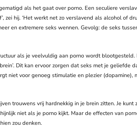
gematigd als het gaat over porno. Een seculiere versla
f’, zei hij. ‘Het werkt net zo verslavend als alcohol of dr
eer en extremere seks wennen. Gevolg: de seks tussen j
ructuur als je veelvuldig aan porno wordt blootgesteld.
t brein’. Dit kan ervoor zorgen dat seks met je geliefde 
rgt niet voor genoeg stimulatie en plezier (dopamine), 
ven trouwens vrij hardnekkig in je brein zitten. Je kunt 
hijnlijk niet als je porno kijkt. Maar de effecten van por
chien zou denken.