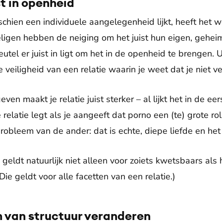
st in openheid
hien een individuele aangelegenheid lijkt, heeft het we
eligen hebben de neiging om het juist hun eigen, gehe
eutel er juist in ligt om het in de openheid te brengen. U
 veiligheid van een relatie waarin je weet dat je niet 
n maakt je relatie juist sterker – al lijkt het in de eer
relatie legt als je aangeeft dat porno een (te) grote rol 
obleem van de ander: dat is echte, diepe liefde en het 
geldt natuurlijk niet alleen voor zoiets kwetsbaars als h
Die geldt voor alle facetten van een relatie.)
in van structuur veranderen