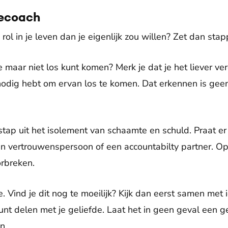
iecoach
rol in je leven dan je eigenlijk zou willen? Zet dan stap
e maar niet los kunt komen? Merk je dat je het liever ver
 nodig hebt om ervan los te komen. Dat erkennen is ge
 stap uit het isolement van schaamte en schuld. Praat e
n vertrouwenspersoon of een accountabilty partner. Op
orbreken.
de. Vind je dit nog te moeilijk? Kijk dan eerst samen m
unt delen met je geliefde. Laat het in geen geval een g
n.