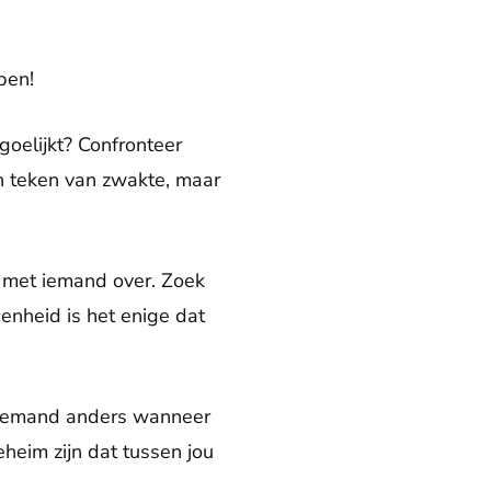
pen!
goelijkt? Confronteer
en teken van zwakte, maar
r met iemand over. Zoek
enheid is het enige dat
et iemand anders wanneer
eheim zijn dat tussen jou