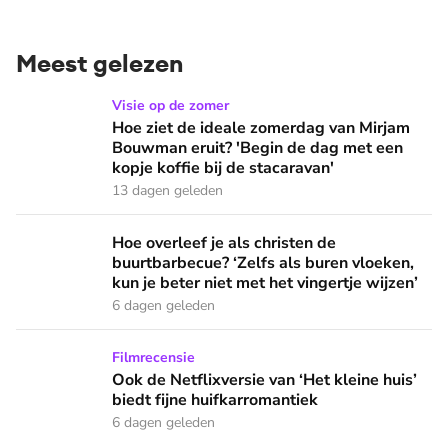
Meest gelezen
Hoe ziet de ideale zomerdag van Mirjam Bouwman eruit? 'Beg
Visie op de zomer
Hoe ziet de ideale zomerdag van Mirjam
Bouwman eruit? 'Begin de dag met een
kopje koffie bij de stacaravan'
13 dagen geleden
Hoe overleef je als christen de buurtbarbecue? ‘Zelfs als bur
Hoe overleef je als christen de
buurtbarbecue? ‘Zelfs als buren vloeken,
kun je beter niet met het vingertje wijzen’
6 dagen geleden
Ook de Netflixversie van ‘Het kleine huis’ biedt fijne huifka
Filmrecensie
Ook de Netflixversie van ‘Het kleine huis’
biedt fijne huifkarromantiek
6 dagen geleden