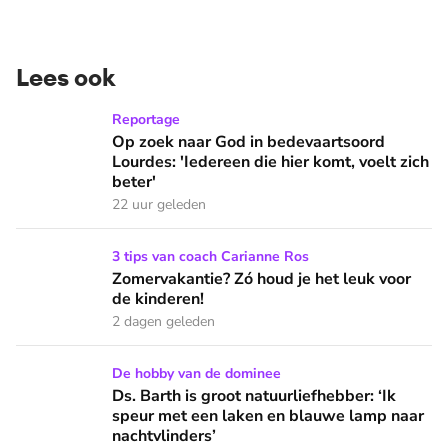
Lees ook
Op zoek naar God in bedevaartsoord Lourdes: 'Iedereen die h
Reportage
Op zoek naar God in bedevaartsoord
Lourdes: 'Iedereen die hier komt, voelt zich
beter'
22 uur geleden
Zomervakantie? Zó houd je het leuk voor de kinderen!
3 tips van coach Carianne Ros
Zomervakantie? Zó houd je het leuk voor
de kinderen!
2 dagen geleden
Ds. Barth is groot natuurliefhebber: ‘Ik speur met een lake
De hobby van de dominee
Ds. Barth is groot natuurliefhebber: ‘Ik
speur met een laken en blauwe lamp naar
nachtvlinders’