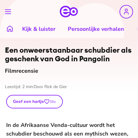
Kijk & luister
Persoonlijke verhalen
©
Netflix
Een on­weer­staan­baar schubdier als
geschenk van God in Pangolin
Filmrecensie
Leestijd:
2
min
Door
Rick de Gier
Geef een hartje
36
x
In de Afrikaanse Venda-cultuur wordt het
schubdier beschouwd als een mythisch wezen,