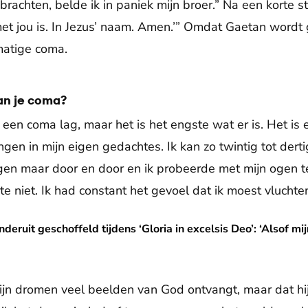
brachten, belde ik in paniek mijn broer.” Na een korte st
met jou is. In Jezus’ naam. Amen.’” Omdat Gaetan wordt
matige coma.
an je coma?
in een coma lag, maar het is het engste wat er is. Het is
gen in mijn eigen gedachtes. Ik kan zo twintig tot dert
en maar door en door en ik probeerde met mijn ogen 
e niet. Ik had constant het gevoel dat ik moest vluchten
ffeld tijdens ‘Gloria in excelsis Deo’: ‘Alsof mijn wereldbeeld
nderuit geschoffeld tijdens ‘Gloria in excelsis Deo’: ‘Alsof 
 zijn dromen veel beelden van God ontvangt, maar dat hi