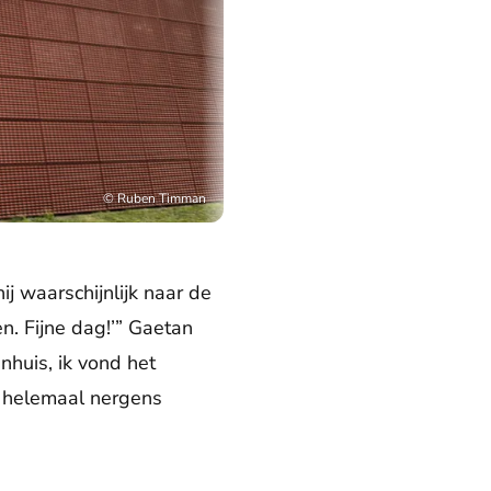
©
Ruben Timman
j waarschijnlijk naar de
en. Fijne dag!’” Gaetan
enhuis, ik vond het
at helemaal nergens