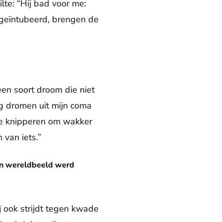
ilte: “Hij bad voor me:
 geïntubeerd, brengen de
 een soort droom die niet
ig dromen uit mijn coma
te knipperen om wakker
 van iets.”
 werd gesloopt’
mijn wereldbeeld werd
j ook strijdt tegen kwade