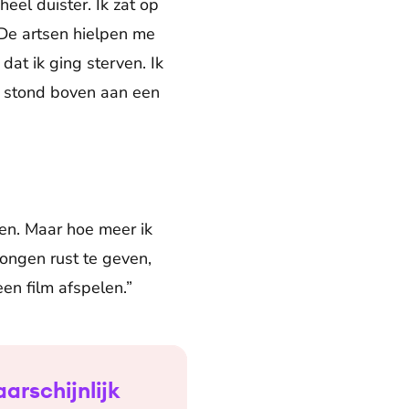
eel duister. Ik zat op
 De artsen hielpen me
dat ik ging sterven. Ik
e stond boven aan een
gen. Maar hoe meer ik
ongen rust te geven,
een film afspelen.”
arschijnlijk