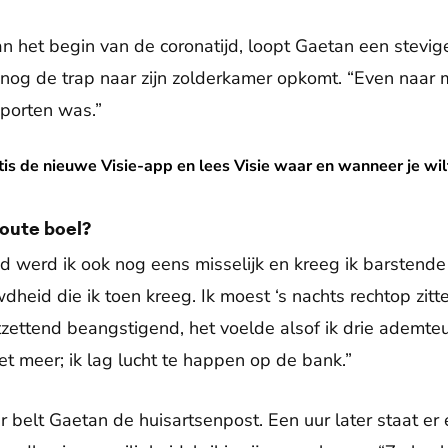
n het begin van de coronatijd, loopt Gaetan een stevig
ks nog de trap naar zijn zolderkamer opkomt. “Even naar
sporten was.”
isie-app en lees Visie waar en wanneer je wilt!
s de nieuwe Visie-app en lees Visie waar en wanneer je wil
foute boel?
 werd ik ook nog eens misselijk en kreeg ik barstende 
wdheid die ik toen kreeg. Ik moest ‘s nachts rechtop zit
ettend beangstigend, het voelde alsof ik drie ademteug
et meer; ik lag lucht te happen op de bank.”
r belt Gaetan de huisartsenpost. Een uur later staat er