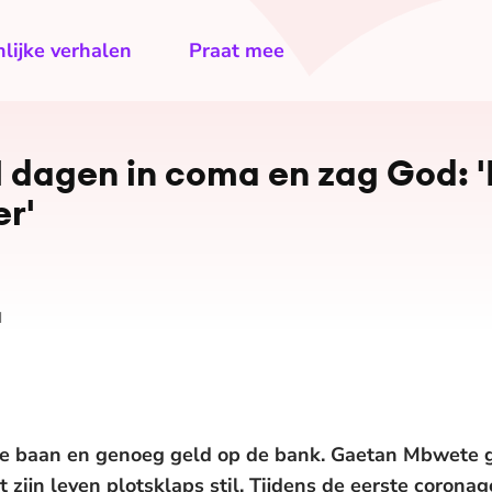
lijke verhalen
Praat mee
 dagen in coma en zag God: '
er'
d
ie baan en genoeg geld op de bank. Gaetan Mbwete g
 zijn leven plotsklaps stil. Tijdens de eerste coronag