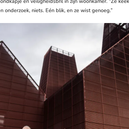
ndkapje en veiligheidsbril in zijn woonkamer. “Ze keek
n onderzoek, niets. Eén blik, en ze wist genoeg.”