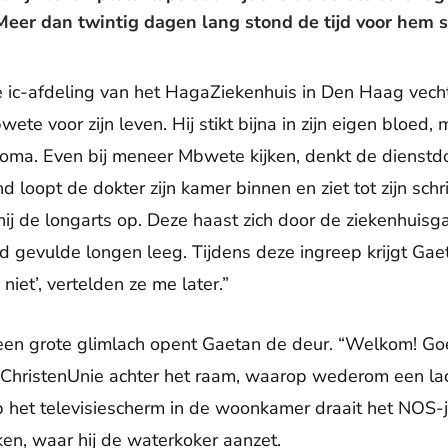
 Meer dan twintig dagen lang stond de tijd voor hem st
 ic-afdeling van het HagaZiekenhuis in Den Haag vecht
te voor zijn leven. Hij stikt bijna in zijn eigen bloed
 coma. Even bij meneer Mbwete kijken, denkt de dienstd
loopt de dokter zijn kamer binnen en ziet tot zijn sch
ij de longarts op. Deze haast zich door de ziekenhuisga
 gevulde longen leeg. Tijdens deze ingreep krijgt Gae
 niet’, vertelden ze me later.”
et een grote glimlach opent Gaetan de deur. “Welkom! Goe
 ChristenUnie achter het raam, waarop wederom een lac
Op het televisiescherm in de woonkamer draait het NOS-
en, waar hij de waterkoker aanzet.