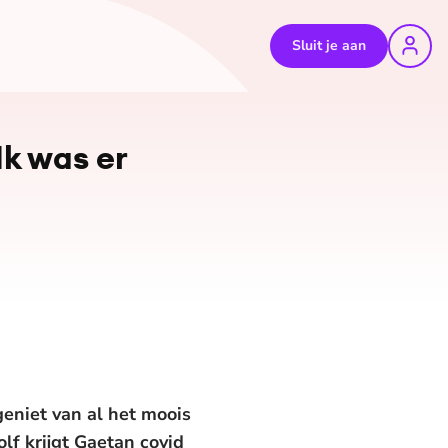
Sluit je aan
©
Ruben Timman
Ik was er
eniet van al het moois
olf krijgt Gaetan covid