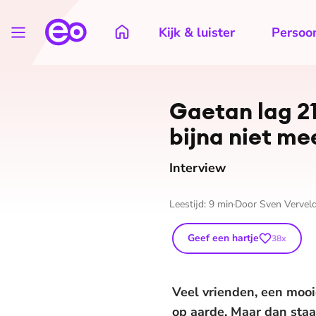
Kijk & luister
Persoon
Gaetan lag 21
bijna niet me
Interview
Leestijd:
9
min
Door
Sven Vervel
Geef een hartje
38
x
Veel vrienden, een moo
op aarde. Maar dan staat