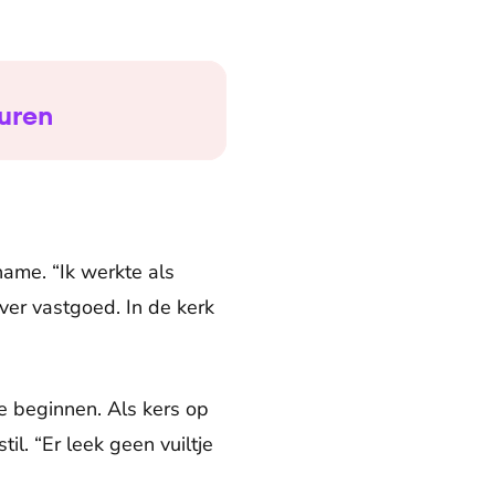
euren
name. “Ik werkte als
er vastgoed. In de kerk
e beginnen. Als kers op
til. “Er leek geen vuiltje