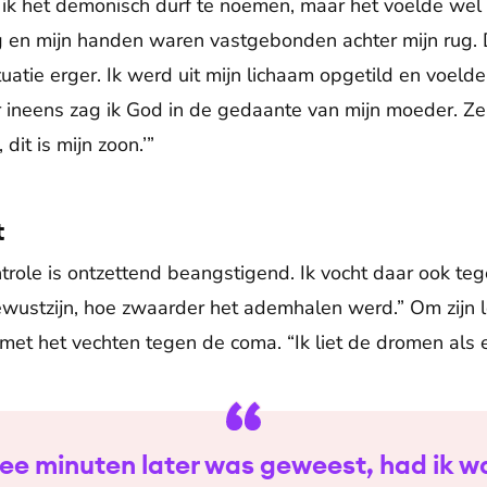
f ik het demonisch durf te noemen, maar het voelde wel h
ing en mijn handen waren vastgebonden achter mijn rug.
uatie erger. Ik werd uit mijn lichaam opgetild en voelde 
r ineens zag ik God in de gedaante van mijn moeder. Z
 dit is mijn zoon.’”
t
trole is ontzettend beangstigend. Ik vocht daar ook te
wustzijn, hoe zwaarder het ademhalen werd.” Om zijn l
 met het vechten tegen de coma. “Ik liet de dromen als 
twee minuten later was geweest, had ik wa