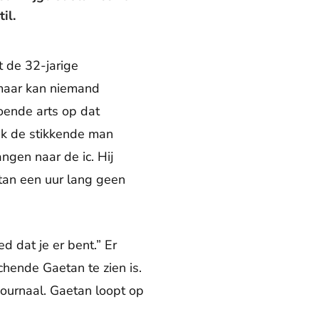
il.
 de 32-jarige
, maar kan niemand
oende arts op dat
rik de stikkende man
ngen naar de ic. Hij
tan een uur lang geen
d dat je er bent.” Er
hende Gaetan te zien is.
journaal. Gaetan loopt op