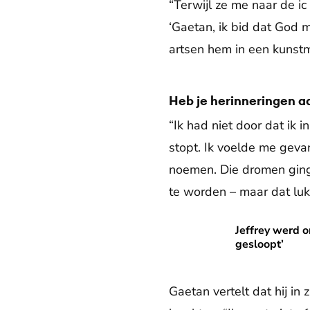
“Terwijl ze me naar de ic 
‘Gaetan, ik bid dat God 
artsen hem in een kunst
Heb je herinneringen a
“Ik had niet door dat ik 
stopt. Ik voelde me gevan
noemen. Die dromen ging
te worden – maar dat lukt
Jeffrey werd onderuit gescho
Jeffrey werd o
gesloopt’
Gaetan vertelt dat hij in