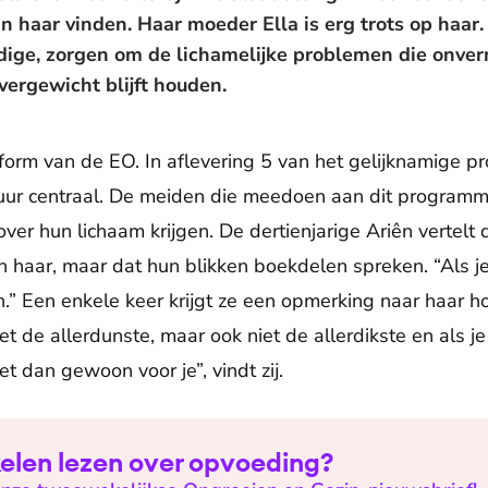
haar vinden. Haar moeder Ella is erg trots op haar. 
ge, zorgen om de lichamelijke problemen die onverm
ergewicht blijft houden.
form van de EO. In aflevering 5 van het gelijknamige 
uur centraal. De meiden die meedoen aan dit programma
er hun lichaam krijgen. De dertienjarige Ariên vertel
haar, maar dat hun blikken boekdelen spreken. “Als je 
” Een enkele keer krijgt ze een opmerking naar haar hoof
iet de allerdunste, maar ook niet de allerdikste en als
t dan gewoon voor je”, vindt zij.
ikelen lezen over opvoeding?