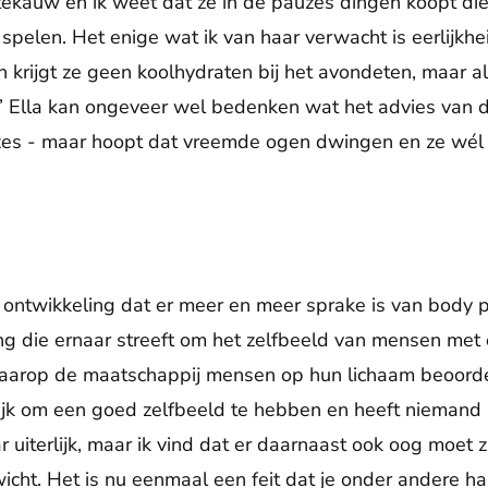
tekauw en ik weet dat ze in de pauzes dingen koopt die z
 spelen. Het enige wat ik van haar verwacht is eerlijkhe
n krijgt ze geen koolhydraten bij het avondeten, maar 
” Ella kan ongeveer wel bedenken wat het advies van de d
es - maar hoopt dat vreemde ogen dwingen en ze wél n
e ontwikkeling dat er meer en meer sprake is van body po
g die ernaar streeft om het zelfbeeld van mensen met 
aarop de maatschappij mensen op hun lichaam beoordele
grijk om een goed zelfbeeld te hebben en heeft niemand 
r uiterlijk, maar ik vind dat er daarnaast ook oog moet 
ht. Het is nu eenmaal een feit dat je onder andere har