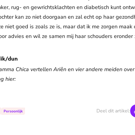
ker, rug- en gewrichtsklachten en diabetisch kunt ontwi
ochter kan zo niet doorgaan en zal echt op haar gezond
ze niet goed is zoals ze is, maar dat ik me zorgen maa
oor advies en wil ze samen mij haar schouders eronder 
dik/dun
amma Chica vertellen Ariên en vier andere meiden over
g hier:
De weergave van deze video vereist jouw toestemming voor
social media cookies.
Toestemmingen aanpassen
Deel dit artikel:
Persoonlijk