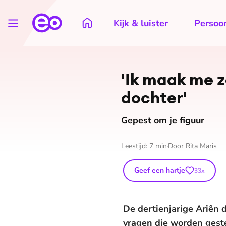
Kijk & luister
Persoon
'Ik maak me 
dochter'
Gepest om je figuur
Leestijd:
7
min
Door
Rita Maris
Geef een hartje
33
x
De dertienjarige Ariê
vragen die worden gestel