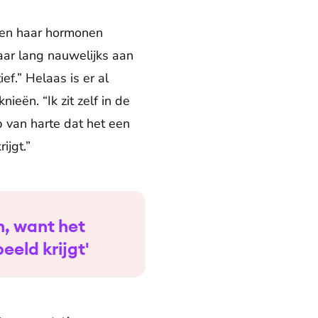
t en haar hormonen
aar lang nauwelijks aan
f.” Helaas is er al
ieën. “Ik zit zelf in de
 van harte dat het een
ijgt.”
n, want het
eeld krijgt'