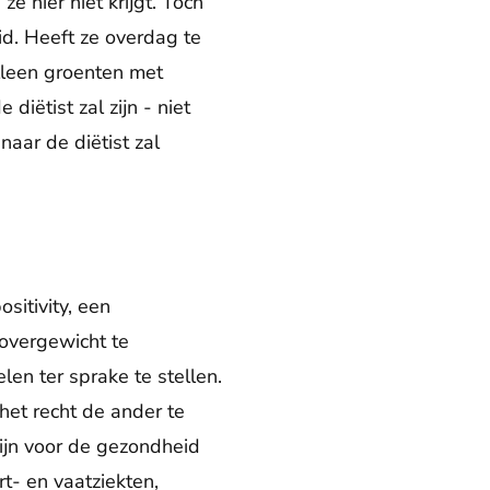
e hier niet krijgt. Toch
id. Heeft ze overdag te
alleen groenten met
iëtist zal zijn - niet
aar de diëtist zal
sitivity, een
overgewicht te
n ter sprake te stellen.
het recht de ander te
zijn voor de gezondheid
t- en vaatziekten,