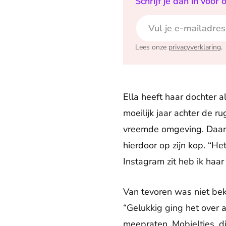
Schrijf je dan in voo
E-mailadres
Lees onze
privacyverklaring
.
Ella heeft haar dochter
moeilijk jaar achter de 
vreemde omgeving. Daarn
hierdoor op zijn kop. “He
Instagram zit heb ik haa
Van tevoren was niet be
“Gelukkig ging het over 
meepraten. Mobieltjes, d