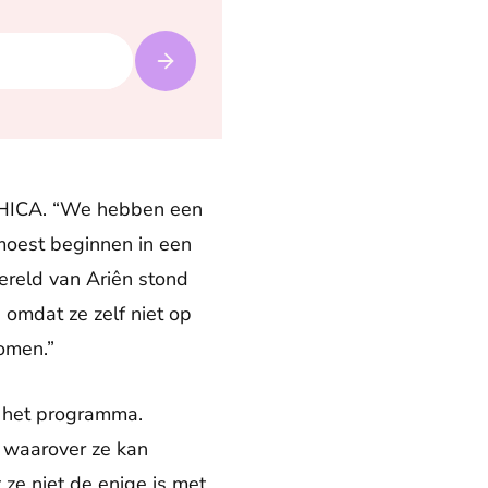
 CHICA. “We hebben een
 moest beginnen in een
reld van Ariên stond
 omdat ze zelf niet op
omen.”
s het programma.
n waarover ze kan
ze niet de enige is met