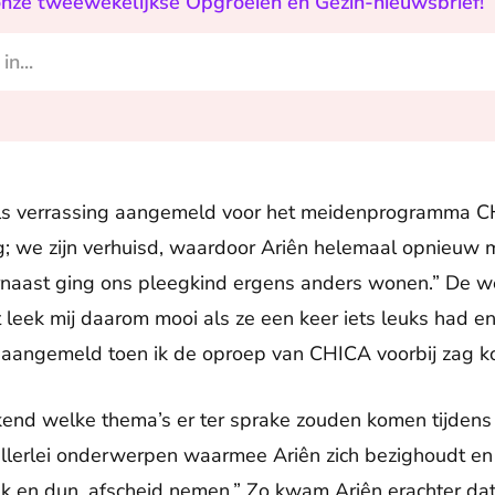
r onze tweewekelijkse Opgroeien en Gezin-nieuwsbrief!
 als verrassing aangemeld voor het meidenprogramma
rug; we zijn verhuisd, waardoor Ariên helemaal opnieuw
aast ging ons pleegkind ergens anders wonen.” De we
t leek mij daarom mooi als ze een keer iets leuks had en
r aangemeld toen ik de oproep van CHICA voorbij zag k
kend welke thema’s er ter sprake zouden komen tijden
allerlei onderwerpen waarmee Ariên zich bezighoudt e
ik en dun, afscheid nemen.” Zo kwam Ariên erachter dat 