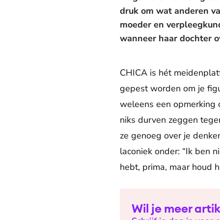
druk om wat anderen van 
moeder en verpleegkundi
wanneer haar dochter ov
CHICA is hét meidenplat
gepest worden om je fig
weleens een opmerking ov
niks durven zeggen tegen 
ze genoeg over je denken.
laconiek onder: “Ik ben n
hebt, prima, maar houd he
Wil je meer art