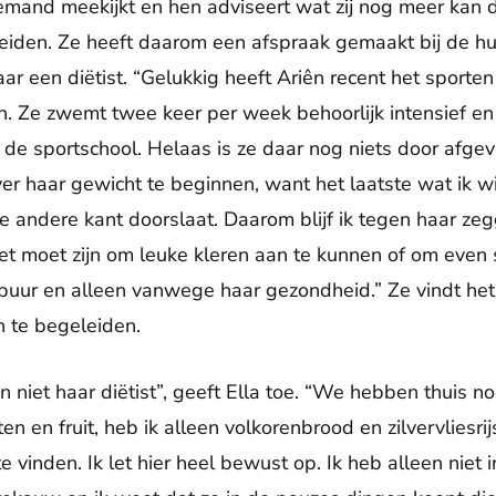
r iemand meekijkt en hen adviseert wat zij nog meer kan
iden. Ze heeft daarom een afspraak gemaakt bij de hui
 een diëtist. “Gelukkig heeft Ariên recent het sporte
 Ze zwemt twee keer per week behoorlijk intensief en
e sportschool. Helaas is ze daar nog niets door afgevall
er haar gewicht te beginnen, want het laatste wat ik wi
 de andere kant doorslaat. Daarom blijf ik tegen haar z
iet moet zijn om leuke kleren aan te kunnen of om even 
r puur en alleen vanwege haar gezondheid.” Ze vindt het
in te begeleiden.
n niet haar diëtist”, geeft Ella toe. “We hebben thuis noo
n en fruit, heb ik alleen volkorenbrood en zilvervliesrijst
e vinden. Ik let hier heel bewust op. Ik heb alleen niet 