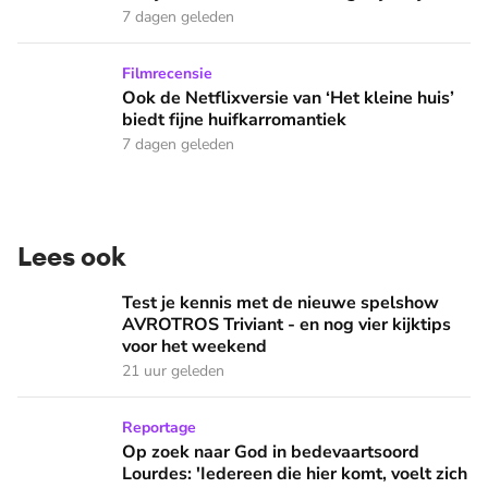
7 dagen geleden
Ook de Netflixversie van ‘Het kleine huis’ biedt fijne huifka
Filmrecensie
Ook de Netflixversie van ‘Het kleine huis’
biedt fijne huifkarromantiek
7 dagen geleden
Lees ook
Test je kennis met de nieuwe spelshow AVROTROS Triviant -
Test je kennis met de nieuwe spelshow
AVROTROS Triviant - en nog vier kijktips
voor het weekend
21 uur geleden
Op zoek naar God in bedevaartsoord Lourdes: 'Iedereen die h
Reportage
Op zoek naar God in bedevaartsoord
Lourdes: 'Iedereen die hier komt, voelt zich