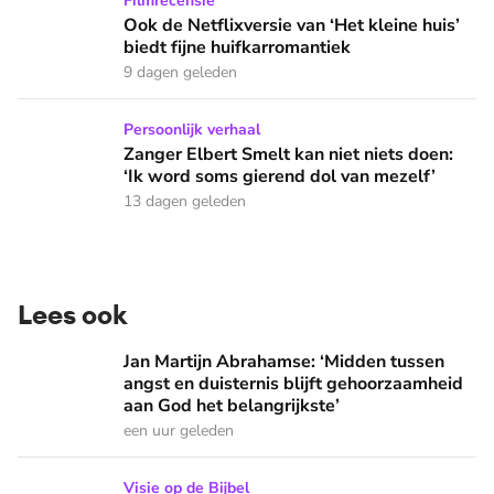
Ook de Netflixversie van ‘Het kleine huis’ biedt fijne huifka
Filmrecensie
Ook de Netflixversie van ‘Het kleine huis’
biedt fijne huifkarromantiek
9 dagen geleden
Zanger Elbert Smelt kan niet niets doen: ‘Ik word soms gier
Persoonlijk verhaal
Zanger Elbert Smelt kan niet niets doen:
‘Ik word soms gierend dol van mezelf’
13 dagen geleden
Lees ook
Jan Martijn Abrahamse: ‘Midden tussen angst en duisternis b
Jan Martijn Abrahamse: ‘Midden tussen
angst en duisternis blijft gehoorzaamheid
aan God het belangrijkste’
een uur geleden
Welke ‘kleine’ zonde heeft meer invloed op je leven dan je 
Visie op de Bijbel