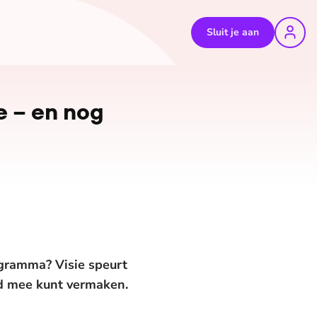
Sluit je aan
©
AFP/Marco Bertorello
e – en nog
ogramma? Visie speurt
end mee kunt vermaken.