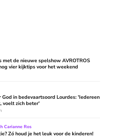
an'
uwe spelshow AVROTROS Triviant - en nog vier kijktips voor 
nis met de nieuwe spelshow AVROTROS
 nog vier kijktips voor het weekend
artsoord Lourdes: 'Iedereen die hier komt, voelt zich beter'
 God in bedevaartsoord Lourdes: 'Iedereen
 wijzen’
, voelt zich beter'
n
het leuk voor de kinderen!
ch Carianne Ros
e? Zó houd je het leuk voor de kinderen!