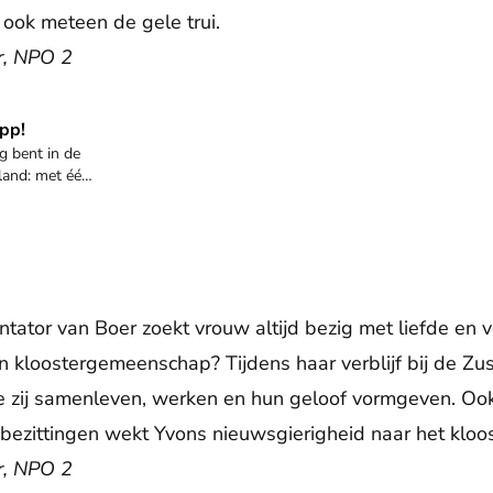
 ook meteen de gele trui.
ur, NPO 2
pp!
g bent in de
nland: met één
olle verhalen,
gitale edities
ntator van Boer zoekt vrouw altijd bezig met liefde en 
en kloostergemeenschap? Tijdens haar verblijf bij de Zu
oe zij samenleven, werken en hun geloof vormgeven. Oo
 bezittingen wekt Yvons nieuwsgierigheid naar het kloos
ur, NPO 2