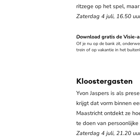
ritzege op het spel, maar
Zaterdag 4 juli, 16.50 u
Download gratis de Visie-a
Download de app
Of je nu op de bank zit, onderwe
trein of op vakantie in het buite
tik op je scherm duik je in hoopv
inspirerende interviews en alle di
van Visie
Kloostergasten
Yvon Jaspers is als prese
krijgt dat vorm binnen e
Maastricht ontdekt ze h
te doen van persoonlijke
Zaterdag 4 juli, 21.20 u