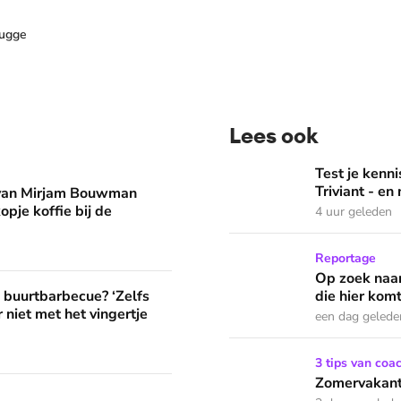
rugge
Lees ook
man eruit? 'Begin de dag met een kopje koffie bij de stacarav
Test je kennis met de nie
Test je ken
Triviant - en
 van Mirjam Bouwman
opje koffie bij de
4 uur geleden
Op zoek naar God in bedeva
Reportage
Op zoek naar
? ‘Zelfs als buren vloeken, kun je beter niet met het vingertje
e buurtbarbecue? ‘Zelfs
die hier komt
 niet met het vingertje
een dag gelede
Zomervakantie? Zó houd je 
3 tips van coa
Zomervakanti
edt fijne huifkarromantiek