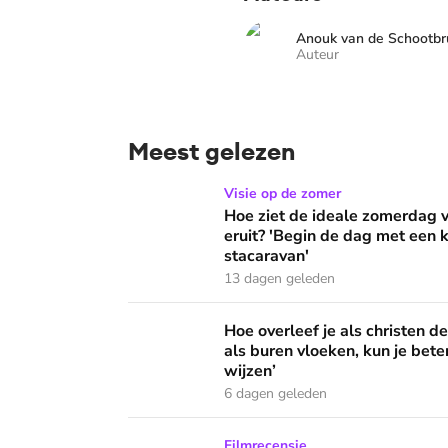
Anouk van de Schootb
Auteur
Meest gelezen
Hoe ziet de ideale zomerdag van Mirjam Bouw
Visie op de zomer
Hoe ziet de ideale zomerdag
eruit? 'Begin de dag met een k
stacaravan'
13 dagen geleden
Hoe overleef je als christen de buurtbarbecue
Hoe overleef je als christen d
als buren vloeken, kun je beter
wijzen’
6 dagen geleden
Ook de Netflixversie van ‘Het kleine huis’ bi
Filmrecensie