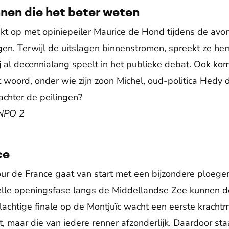
nen die het beter weten
rekt op met opiniepeiler Maurice de Hond tijdens de avo
n. Terwijl de uitslagen binnenstromen, spreekt ze hem
hij al decennialang speelt in het publieke debat. Ook ko
 woord, onder wie zijn zoon Michel, oud-politica Hedy 
chter de peilingen?
, NPO 2
ce
ur de France gaat van start met een bijzondere ploegent
elle openingsfase langs de Middellandse Zee kunnen de
achtige finale op de Montjuïc wacht een eerste krachtm
lt, maar die van iedere renner afzonderlijk. Daardoor sta