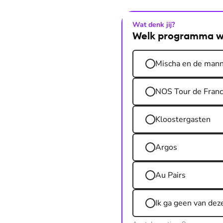
Wat denk jij?
Welk programma wil
Mischa en de mann
NOS Tour de Fran
Kloostergasten
Argos
Au Pairs
Ik ga geen van dez