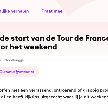
lijke verhalen
Praat mee
de start van de Tour de Franc
voor het weekend
e Schootbrugge
0
reacties
8
stemmen
offen met een verrassend, ontroerend of grappig pr
af en heeft kijktips uitgezocht waar jij je dit week