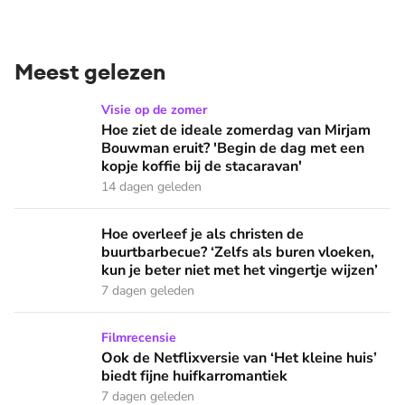
Meest gelezen
Hoe ziet de ideale zomerdag van Mirjam Bouwman eruit? 'Beg
Visie op de zomer
Hoe ziet de ideale zomerdag van Mirjam
Bouwman eruit? 'Begin de dag met een
kopje koffie bij de stacaravan'
14 dagen geleden
Hoe overleef je als christen de buurtbarbecue? ‘Zelfs als bur
Hoe overleef je als christen de
buurtbarbecue? ‘Zelfs als buren vloeken,
kun je beter niet met het vingertje wijzen’
7 dagen geleden
Ook de Netflixversie van ‘Het kleine huis’ biedt fijne huifka
Filmrecensie
Ook de Netflixversie van ‘Het kleine huis’
biedt fijne huifkarromantiek
7 dagen geleden