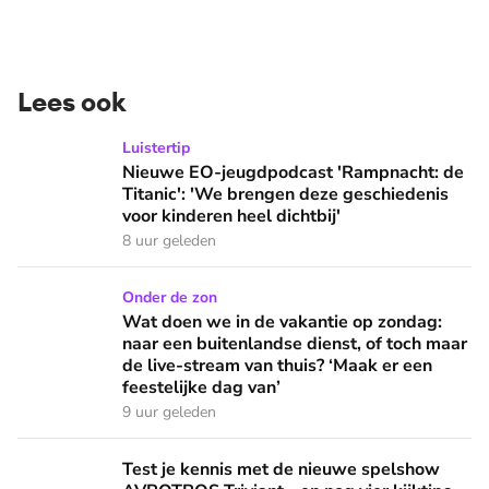
Lees ook
Nieuwe EO-jeugdpodcast 'Rampnacht: de Titanic': 'We brenge
Luistertip
Nieuwe EO-jeugdpodcast 'Rampnacht: de
Titanic': 'We brengen deze geschiedenis
voor kinderen heel dichtbij'
8 uur geleden
Wat doen we in de vakantie op zondag: naar een buitenlandse
Onder de zon
Wat doen we in de vakantie op zondag:
naar een buitenlandse dienst, of toch maar
de live-stream van thuis? ‘Maak er een
feestelijke dag van’
9 uur geleden
Test je kennis met de nieuwe spelshow AVROTROS Triviant -
Test je kennis met de nieuwe spelshow