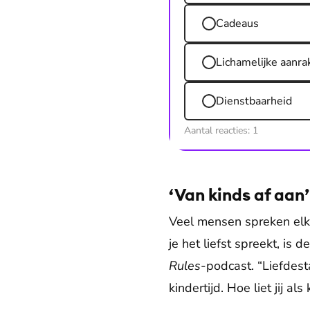
Cadeaus
Lichamelijke aanra
Dienstbaarheid
Aantal reacties:
1
‘Van kinds af aan’
Veel mensen spreken elke
je het liefst spreekt, is
Rules
-podcast. “Liefdest
kindertijd. Hoe liet jij al