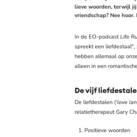
lieve woorden, terwijl j
vriendschap? Nee hoor. 
In de EO-podcast
Life R
spreekt een liefdestaal"
hebben allemaal op onze 
alleen in een romantische
De vijf liefdesta
De liefdestalen (‘
love la
relatietherapeut Gary Cha
Positieve woorden