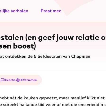
lijke verhalen
Praat mee
stalen (en geef jouw relatie o
een boost)
aat ontdekken de 5 liefdestalen van Chapman
0
reacties
42
stemmen
e hebt nét de keuken gepoetst, maar manlief kijkt nie
e spreekt na lange tijd weer af met die ene vriendin e