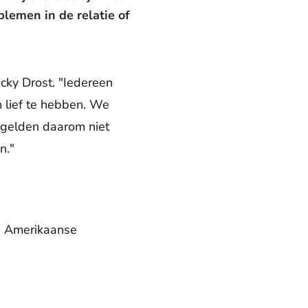
blemen in de relatie of
cky Drost. "Iedereen
m lief te hebben. We
 gelden daarom niet
n."
e Amerikaanse