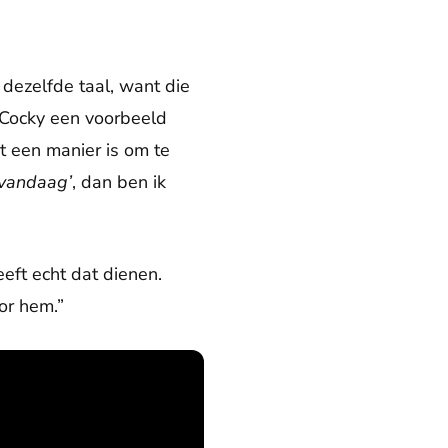
 dezelfde taal, want die
ls Cocky een voorbeeld
at een manier is om te
 vandaag’
, dan ben ik
eeft echt dat dienen.
oor hem.”