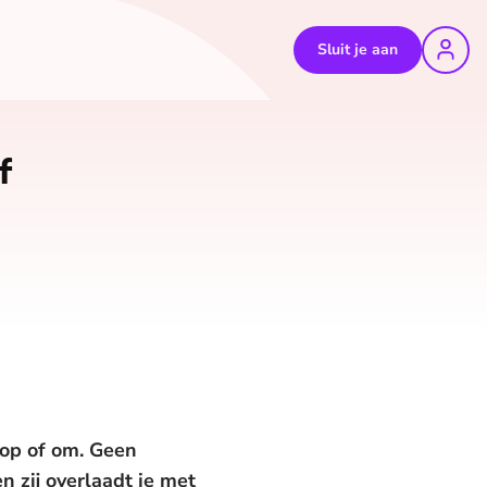
Sluit je aan
f
t op of om. Geen
n zij overlaadt je met