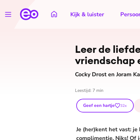
Kijk & luister
Persoon
Leer de liefde
vriendschap 
Cocky Drost en Joram K
Leestijd:
7
min
Geef een hartje
32
x
Je (her)kent het vast: j
complimentje. Niks! Of j