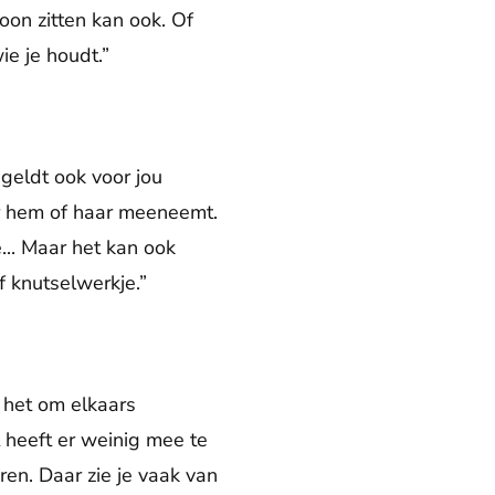
foon zitten kan ook. Of
e je houdt.”
 geldt ook voor jou
or hem of haar meeneemt.
... Maar het kan ook
f knutselwerkje.”
t het om elkaars
t heeft er weinig mee te
en. Daar zie je vaak van