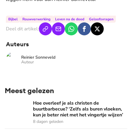
Bijbel
Rouwverwerking
Leven na de dood
Geloofsvragen
Deel dit artikel:
Auteurs
Reinier Sonneveld
Auteur
Meest gelezen
Hoe overleef je als christen de buurtbarbecue? ‘Zelfs als bur
Hoe overleef je als christen de
buurtbarbecue? ‘Zelfs als buren vloeken,
kun je beter niet met het vingertje wijzen’
8 dagen geleden