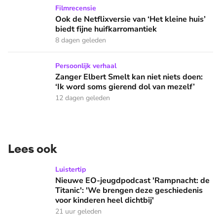
Ook de Netflixversie van ‘Het kleine huis’ biedt fijne huifka
Filmrecensie
Ook de Netflixversie van ‘Het kleine huis’
biedt fijne huifkarromantiek
8 dagen geleden
Zanger Elbert Smelt kan niet niets doen: ‘Ik word soms gier
Persoonlijk verhaal
Zanger Elbert Smelt kan niet niets doen:
‘Ik word soms gierend dol van mezelf’
12 dagen geleden
Lees ook
Nieuwe EO-jeugdpodcast 'Rampnacht: de Titanic': 'We brenge
Luistertip
Nieuwe EO-jeugdpodcast 'Rampnacht: de
Titanic': 'We brengen deze geschiedenis
voor kinderen heel dichtbij'
21 uur geleden