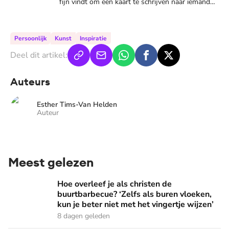
fijn vindt om een kaart te schrijven naar iemand
die dat goed kan gebruiken. Doe je ook mee?
Persoonlijk
Kunst
Inspiratie
Deel dit artikel:
Auteurs
Esther Tims-Van Helden
Auteur
Meest gelezen
Hoe overleef je als christen de buurtbarbecue? ‘Zelfs als bur
Hoe overleef je als christen de
buurtbarbecue? ‘Zelfs als buren vloeken,
kun je beter niet met het vingertje wijzen’
8 dagen geleden