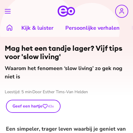
Kijk & luister
Persoonlijke verhalen
Mag het een tandje lager? Vijf tips
voor 'slow living'
Waarom het fenomeen ‘slow living’ zo gek nog
niet is
Leestijd:
5
min
Door
Esther Tims-Van Helden
Geef een hartje
43
x
Een simpeler, trager leven waarbij je geniet van