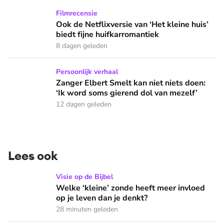
Ook de Netflixversie van ‘Het kleine huis’ biedt fijne huifka
Filmrecensie
Ook de Netflixversie van ‘Het kleine huis’
biedt fijne huifkarromantiek
8 dagen geleden
Zanger Elbert Smelt kan niet niets doen: ‘Ik word soms gier
Persoonlijk verhaal
Zanger Elbert Smelt kan niet niets doen:
‘Ik word soms gierend dol van mezelf’
12 dagen geleden
Lees ook
Welke ‘kleine’ zonde heeft meer invloed op je leven dan je 
Visie op de Bijbel
Welke ‘kleine’ zonde heeft meer invloed
op je leven dan je denkt?
28 minuten geleden