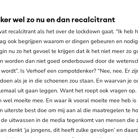
Toestemmingen aanpassen
er wel zo nu en dan recalcitrant
at recalcitrant als het over de lockdown gaat. “Ik heb 
ag ook begrijpen waarom er dingen gebeuren en nodig zi
gin nu zo het gevoel te krijgen dat ik het niet meer zo g
n worden dan niet goed onderbouwd door de wetenscha
 wordt”. Is Verhoef een compotdenker? “Nee, nee. Er zij
 doen als je in die schoenen zou staan. En waarvan je o
helemaal uit gaan leggen. Want het roept ook vragen op
wel moeite mee. En waar ik vooral moeite mee heb is d
jn uiterste best doe om mij aan al die maatregelen te h
k de uitwassen in de media tegenkomt van mensen die zi
n denkt ‘ja jongens, dit heeft zulke gevolgen’ en daard