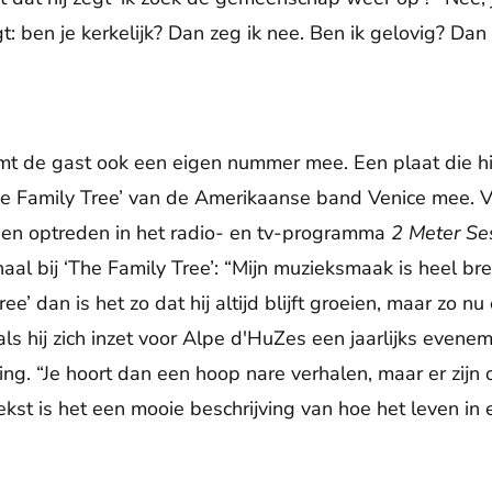
agt: ben je kerkelijk? Dan zeg ik nee. Ben ik gelovig? Dan 
t de gast ook een eigen nummer mee. Een plaat die hij 
he Family Tree’ van de Amerikaanse band Venice mee. 
een optreden in het radio- en tv-programma
2 Meter Se
haal bij ‘The Family Tree’: “Mijn muzieksmaak is heel b
’ dan is het zo dat hij altijd blijft groeien, maar zo nu
 als hij zich inzet voor Alpe d'HuZes een jaarlijks even
g. “Je hoort dan een hoop nare verhalen, maar er zijn o
tekst is het een mooie beschrijving van hoe het leven in 
De weergave van deze video vereist jouw toestemming voor
social media cookies.