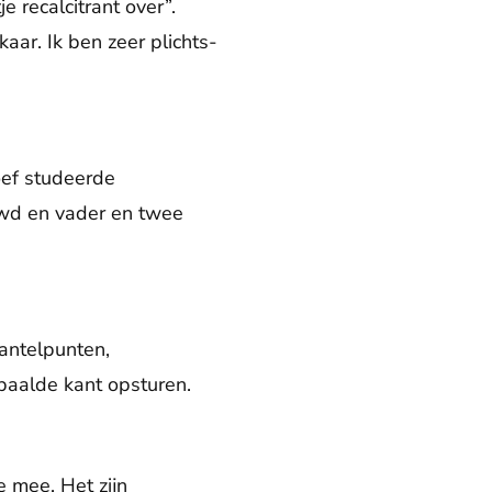
 recalcitrant over”.
aar. Ik ben zeer plichts-
oef studeerde
uwd en vader en twee
Kantelpunten,
paalde kant opsturen.
 mee. Het zijn