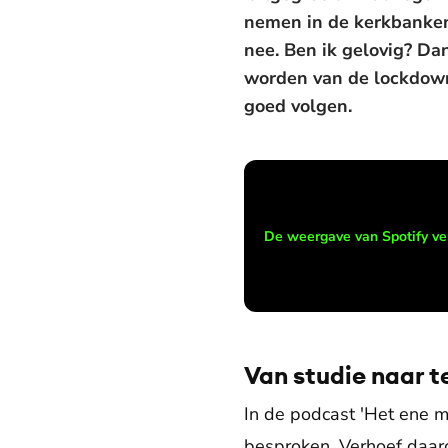
nemen in de kerkbanken. 
nee. Ben ik gelovig? Da
worden van de lockdown.
goed volgen.
De weergave van Spotify ve
Van studie naar t
In de podcast 'Het ene 
besproken. Verhoef daarove