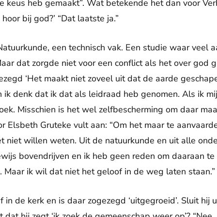
e keus heb gemaakt”. Wat betekende het dan voor Verho
hoor bij god?’ “Dat laatste ja.”
tuurkunde, een technisch vak. Een studie waar veel aa
ar dat zorgde niet voor een conflict als het over god g
gezegd ‘Het maakt niet zoveel uit dat de aarde geschape
n ik denk dat ik dat als leidraad heb genomen. Als ik m
oek. Misschien is het wel zelfbescherming om daar maar
r Elsbeth Gruteke vult aan: “Om het maar te aanvaard
 niet willen weten. Uit de natuurkunde en uit alle on
ijs bovendrijven en ik heb geen reden om daaraan te t
Maar ik wil dat niet het geloof in de weg laten staan.”
f in de kerk en is daar zogezegd ‘uitgegroeid’. Sluit hij
t dat hij zegt ‘ik zoek de gemeenschap weer op’? “Nee, 