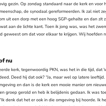
ovig gezin. Op zondag standaard naar de kerk en voor h
eenschap, de synodaal gereformeerden. Ik zal niet zeg
kom uit een dorp met een hoog SGP-gehalte en dan zit 
wat aan de lichte kant. Toen ik jong was, was het zw
ijd geweest om dat voor elkaar te krijgen. Wij hoefden n
of nu
erde kerk, tegenwoordig PKN, was het in die tijd, dat 
 deed. Deed hij dat ook? “Ja, maar wel op latere leeftij
mgeving en dan is de kerk een mooie manier om nieuw
een groep gerold en heb ik belijdenis gedaan. Ik was t
k denk dat het er ook in die omgeving bij hoorde. Ik h