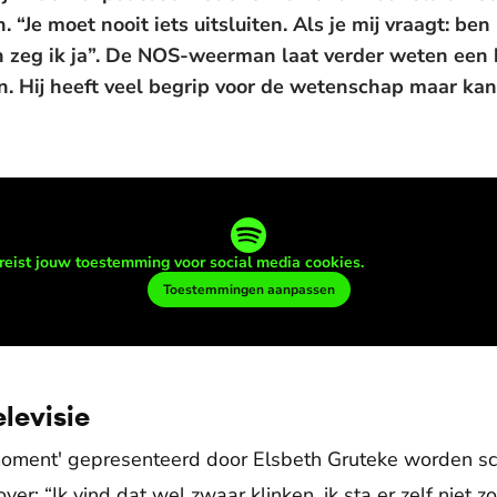
“Je moet nooit iets uitsluiten. Als je mij vraagt: ben 
n zeg ik ja”. De NOS-weerman laat verder weten een b
 Hij heeft veel begrip voor de wetenschap maar kan 
reist jouw toestemming voor social media cookies.
Toestemmingen aanpassen
elevisie
moment' gepresenteerd door Elsbeth Gruteke worden sc
r: “Ik vind dat wel zwaar klinken, ik sta er zelf niet zo