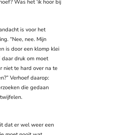
ef? Was het ‘ik hoor bij
ndacht is voor het
ing. “Nee, nee. Mijn
n is door een klomp klei
ij daar druk om moet
 niet te hard over na te
en?” Verhoef daarop:
derzoeken die gedaan
wijfelen.
 uit dat er wel weer een
je moet nooit wat