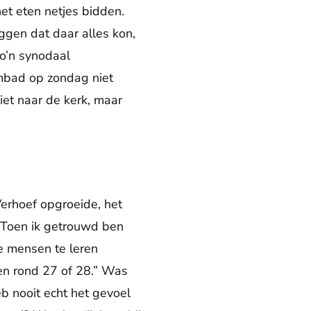
et eten netjes bidden.
gen dat daar alles kon,
zo’n synodaal
embad op zondag niet
iet naar de kerk, maar
Verhoef opgroeide, het
d. Toen ik getrouwd ben
e mensen te leren
oen rond 27 of 28.” Was
eb nooit echt het gevoel