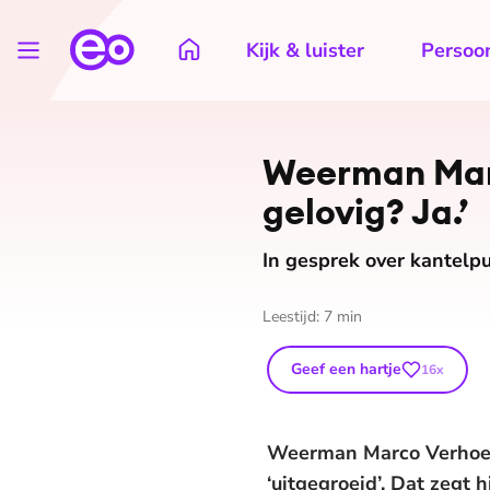
Kijk & luister
Persoon
Weerman Marco
gelovig? Ja.’
In gesprek over kantelp
Leestijd:
7
min
Geef een hartje
16
x
Weerman Marco Verhoef 
‘uitgegroeid’. Dat zegt 