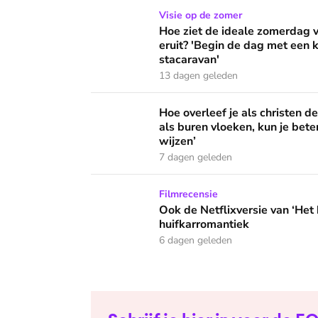
Hoe ziet de ideale zomerdag van Mirjam Bouw
Visie op de zomer
Hoe ziet de ideale zomerdag
eruit? 'Begin de dag met een k
stacaravan'
13 dagen geleden
Hoe overleef je als christen de buurtbarbecue
Hoe overleef je als christen d
als buren vloeken, kun je beter
wijzen’
7 dagen geleden
Ook de Netflixversie van ‘Het kleine huis’ bi
Filmrecensie
Ook de Netflixversie van ‘Het k
huifkarromantiek
6 dagen geleden