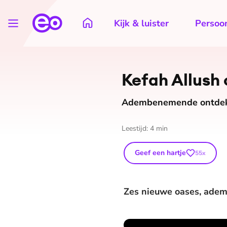
Kijk & luister
Persoon
Kefah Allush 
Adembenemende ontdekk
Leestijd:
4
min
Geef een hartje
55
x
Zes nieuwe oases, ade