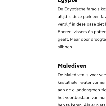
De Egyptische farao's ko
altijd is deze plek een 
verblijf in deze oase zie
Boeren, vissers én potte
geeft. Maar door droogt
slibben.
Malediven
De Malediven is voor vee
kristalheler water vormen
aan de eilandengroep zie
het voortbestaan van hun
hen te keren. Als er nie