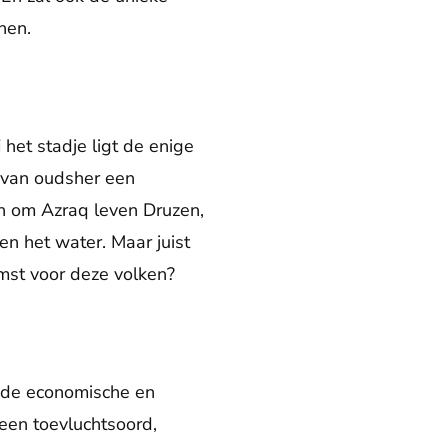
nen.
 het stadje ligt de enige
q van oudsher een
en om Azraq leven Druzen,
n het water. Maar juist
mst voor deze volken?
n de economische en
 een toevluchtsoord,