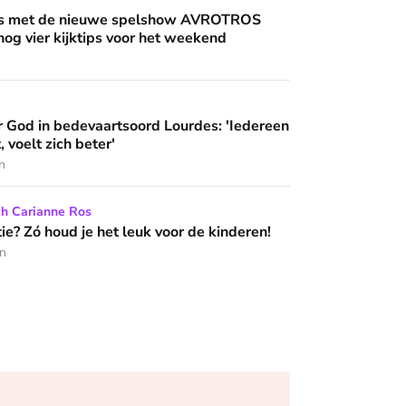
an'
uwe spelshow AVROTROS Triviant - en nog vier kijktips voor 
nis met de nieuwe spelshow AVROTROS
 nog vier kijktips voor het weekend
artsoord Lourdes: 'Iedereen die hier komt, voelt zich beter'
 God in bedevaartsoord Lourdes: 'Iedereen
 wijzen’
, voelt zich beter'
n
het leuk voor de kinderen!
ch Carianne Ros
e? Zó houd je het leuk voor de kinderen!
en