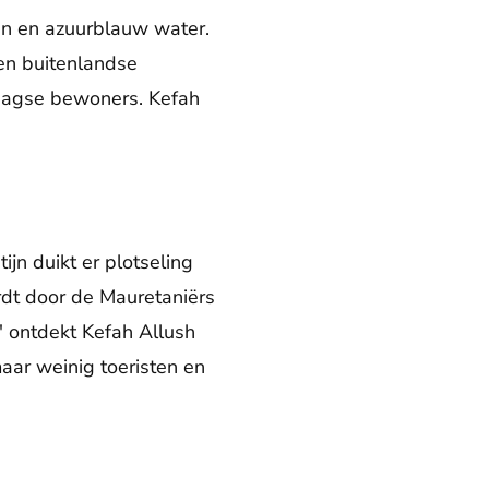
men en azuurblauw water.
 en buitenlandse
aagse bewoners. Kefah
jn duikt er plotseling
dt door de Mauretaniërs
 ontdekt Kefah Allush
aar weinig toeristen en