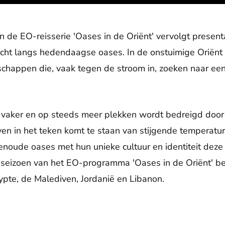
 de EO-reisserie 'Oases in de Oriënt' vervolgt presenta
ocht langs hedendaagse oases. In de onstuimige Oriën
chappen die, vaak tegen de stroom in, zoeken naar een
 vaker en op steeds meer plekken wordt bedreigd door
ven in het teken komt te staan van stijgende temperat
noude oases met hun unieke cultuur en identiteit dez
 seizoen van het EO-programma 'Oases in de Oriënt' b
ypte, de Malediven, Jordanië en Libanon.