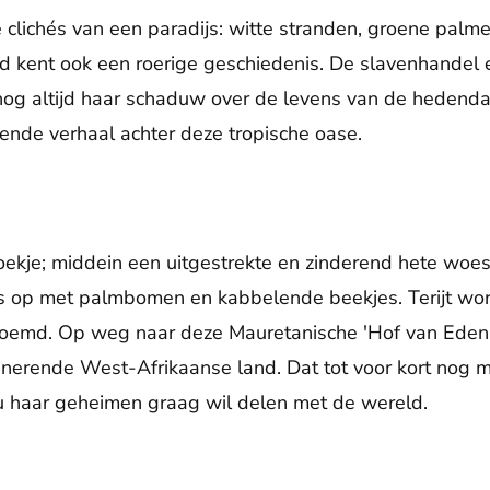
e clichés van een paradijs: witte stranden, groene pal
nd kent ook een roerige geschiedenis. De slavenhandel
og altijd haar schaduw over de levens van de hedend
ende verhaal achter deze tropische oase.
oekje; middein een uitgestrekte en zinderend hete woesti
ts op met palmbomen en kabbelende beekjes. Terijt wor
noemd. Op weg naar deze Mauretanische 'Hof van Eden'
nerende West-Afrikaanse land. Dat tot voor kort nog m
nu haar geheimen graag wil delen met de wereld.