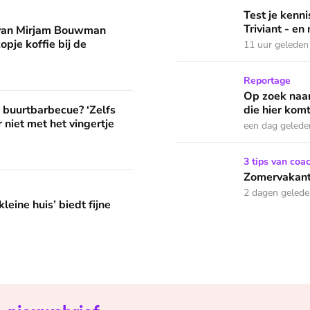
man eruit? 'Begin de dag met een kopje koffie bij de stacarav
Test je kennis met de nie
Test je ken
Triviant - en
 van Mirjam Bouwman
opje koffie bij de
11 uur geleden
Op zoek naar God in bedeva
Reportage
Op zoek naar
? ‘Zelfs als buren vloeken, kun je beter niet met het vingertje
e buurtbarbecue? ‘Zelfs
die hier komt
 niet met het vingertje
een dag gelede
Zomervakantie? Zó houd je 
3 tips van coa
Zomervakanti
edt fijne huifkarromantiek
2 dagen geled
leine huis’ biedt fijne