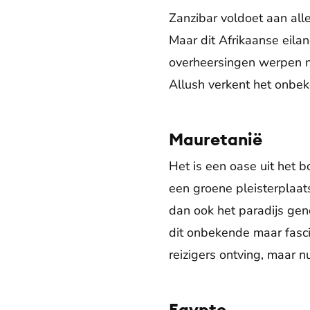
Zanzibar voldoet aan all
Maar dit Afrikaanse eila
overheersingen werpen n
Allush verkent het onbek
Mauretanië
Het is een oase uit het b
een groene pleisterplaa
dan ook het paradijs ge
dit onbekende maar fasci
reizigers ontving, maar 
Egypte