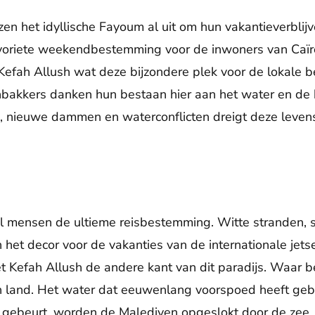
zen het idyllische Fayoum al uit om hun vakantieverbli
favoriete weekendbestemming voor de inwoners van Caïro.
t Kefah Allush wat deze bijzondere plek voor de lokale 
nbakkers danken hun bestaan hier aan het water en de 
e, nieuwe dammen en waterconflicten dreigt deze leven
l mensen de ultieme reisbestemming. Witte stranden, 
 het decor voor de vakanties van de internationale jetse
t Kefah Allush de andere kant van dit paradijs. Waar 
 land. Het water dat eeuwenlang voorspoed heeft gebrac
ts gebeurt, worden de Malediven opgeslokt door de zee.