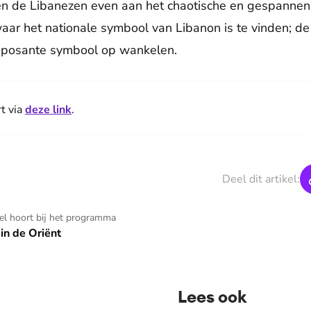
 de Libanezen even aan het chaotische en gespannen l
 waar het nationale symbool van Libanon is te vinden; d
imposante symbool op wankelen.
rt via
deze link
.
Deel dit artikel:
kel hoort bij het programma
in de Oriënt
Lees ook