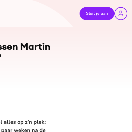
Sluit je aan
©
EO
ussen Martin
?
 alles op z’n plek:
n paar weken na de