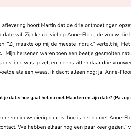
 aflevering hoort Martin dat de drie ontmoetingen opze
p date wil. Zijn keuze viel op Anne-Floor, de vrouw die 
n. “Zij maakte op mij de meeste indruk,” vertelt hij. He
k. “Mijn hersenen waren toen een beetje gesmolten natuur
es in scène was gezet, en ineens zitten daar drie vrouw
oelde als een waas. Ik dacht alleen nog: ja, Anne-Floo
 gaat het nu met Maarten en zijn date? (Pas op: spoilers!)
at je date: hoe gaat het nu met Maarten en zijn date? (Pas op: 
ereen nieuwsgierig naar is: hoe is het nu met Anne-Fl
contact. We hebben elkaar nog een paar keer gezien,” ve