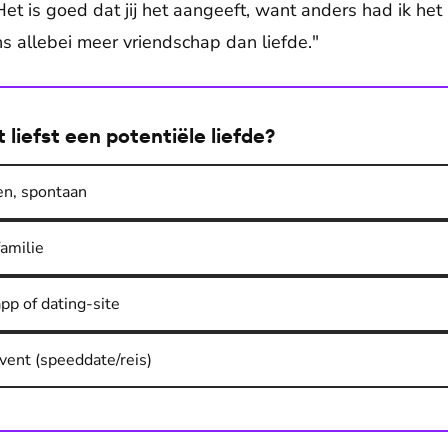
 ‘Het is goed dat jij het aangeeft, want anders had ik he
s allebei meer vriendschap dan liefde."
 liefst een potentiële liefde?
ven, spontaan
familie
pp of dating-site
vent (speeddate/reis)