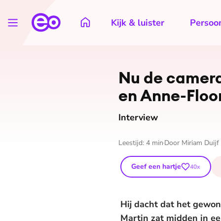
Kijk & luister
Persoon
Nu de camera’
en Anne-Floor
Interview
Leestijd:
4
min
Door
Miriam Duijf
Geef een hartje
40
x
Hij dacht dat het gewon
Martin zat midden in ee