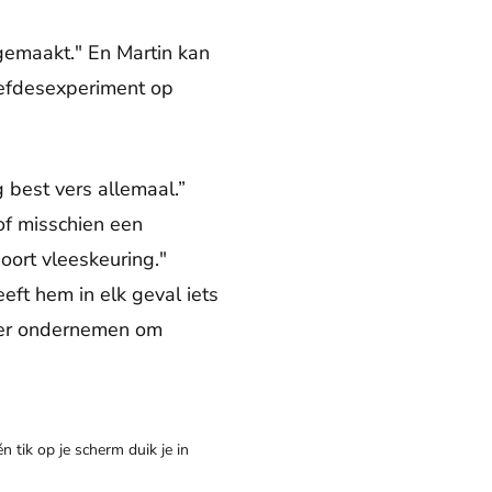
gemaakt." En Martin kan
iefdesexperiment op
 best vers allemaal.”
 of misschien een
oort vleeskeuring."
eft hem in elk geval iets
meer ondernemen om
n tik op je scherm duik je in