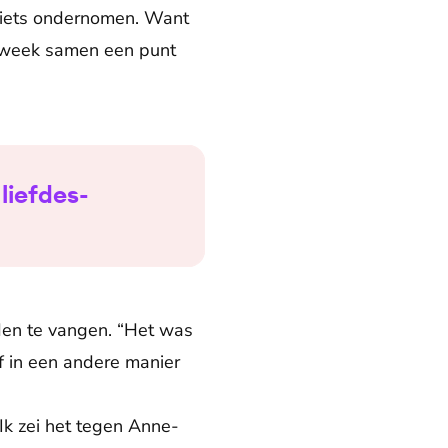
iets ondernomen. Want
e week samen een punt
liefdes-
eden te vangen. “Het was
of in een andere manier
Ik zei het tegen Anne-