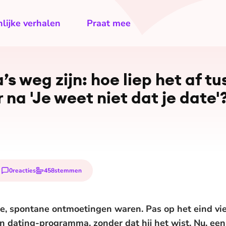
lijke verhalen
Praat mee
s weg zijn: hoe liep het af t
 na 'Je weet niet dat je date'
0
reacties
458
stemmen
e, spontane ontmoetingen waren. Pas op het eind viel
n dating-programma, zonder dat hij het wist. Nu, ee