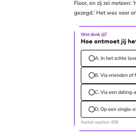
Floor, en zij zei meteen:
gezegd.’ Het was voor on
Wat denk jij?
Hoe ontmoet jij het
A. In het echte le
B. Via vrienden of 
C. Via een dating-a
D. Op een single-e
Aantal reacties:
458