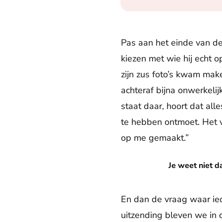
Pas aan het einde van de
kiezen met wie hij echt o
zijn zus foto’s kwam make
achteraf bijna onwerkelij
staat daar, hoort dat all
te hebben ontmoet. Het v
op me gemaakt.”
Je weet niet dat je date: hoe
Je weet niet d
En dan de vraag waar ied
uitzending bleven we in 