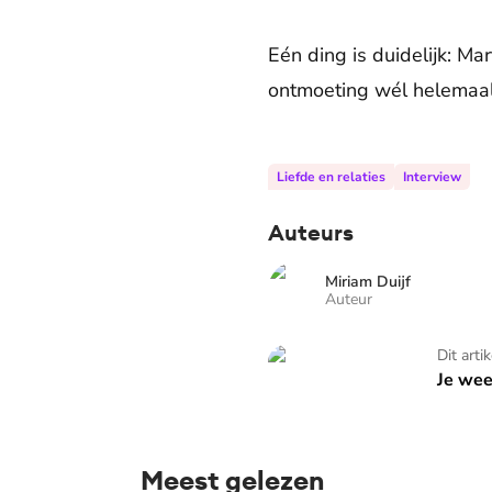
Eén ding is duidelijk: M
ontmoeting wél helemaal 
Liefde en relaties
Interview
Auteurs
Miriam Duijf
Auteur
Je weet niet dat je date
Dit arti
Je wee
Meest gelezen