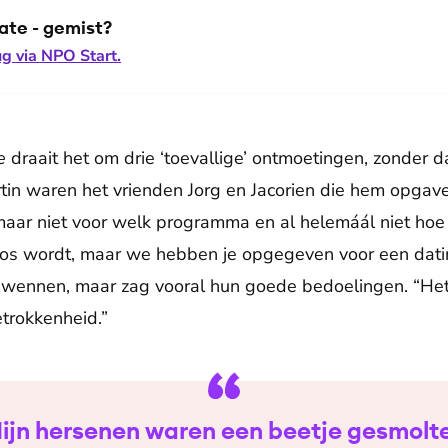
date - gemist?
g via NPO Start.
e
draait het om drie ‘toevallige’ ontmoetingen, zonder d
Martin waren het vrienden Jorg en Jacorien die hem opga
aar niet voor welk programma en al helemáál niet hoe 
 boos wordt, maar we hebben je opgegeven voor een dat
 wennen, maar zag vooral hun goede bedoelingen. “Het 
trokkenheid.”
ijn hersenen waren een beetje gesmolt