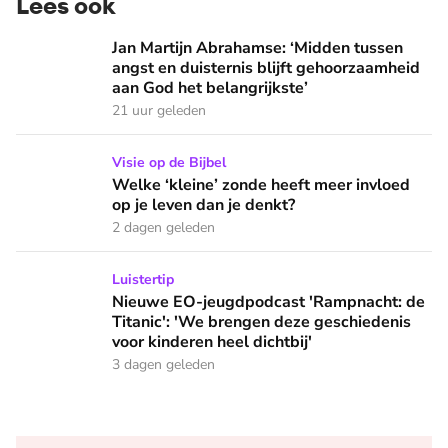
Lees ook
Jan Martijn Abrahamse: ‘Midden tussen angst en duisternis b
Jan Martijn Abrahamse: ‘Midden tussen
angst en duisternis blijft gehoorzaamheid
aan God het belangrijkste’
21 uur geleden
Welke ‘kleine’ zonde heeft meer invloed op je leven dan je 
Visie op de Bijbel
Welke ‘kleine’ zonde heeft meer invloed
op je leven dan je denkt?
2 dagen geleden
Nieuwe EO-jeugdpodcast 'Rampnacht: de Titanic': 'We brenge
Luistertip
Nieuwe EO-jeugdpodcast 'Rampnacht: de
Titanic': 'We brengen deze geschiedenis
voor kinderen heel dichtbij'
3 dagen geleden