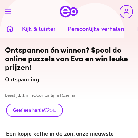
Kijk & luister
Persoonlijke verhalen
©
Eva puzzels
Ontspannen én winnen? Speel de
online puzzels van Eva en win leuke
prijzen!
Ontspanning
Leestijd:
1
min
Door
Carlijne Rozema
Geef een hartje
14
x
Een kopje koffie in de zon, onze nieuwste