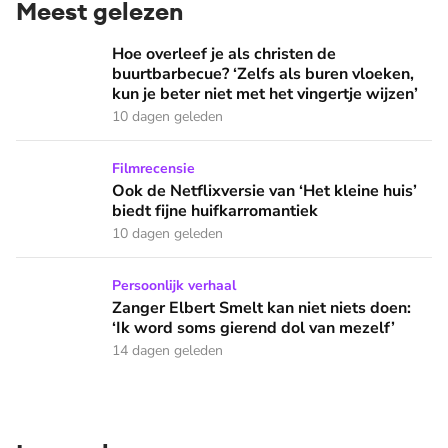
Meest gelezen
Hoe overleef je als christen de buurtbarbecue? ‘Zelfs als bur
Hoe overleef je als christen de
buurtbarbecue? ‘Zelfs als buren vloeken,
kun je beter niet met het vingertje wijzen’
10 dagen geleden
Ook de Netflixversie van ‘Het kleine huis’ biedt fijne huifka
Filmrecensie
Ook de Netflixversie van ‘Het kleine huis’
biedt fijne huifkarromantiek
10 dagen geleden
Zanger Elbert Smelt kan niet niets doen: ‘Ik word soms gier
Persoonlijk verhaal
Zanger Elbert Smelt kan niet niets doen:
‘Ik word soms gierend dol van mezelf’
14 dagen geleden