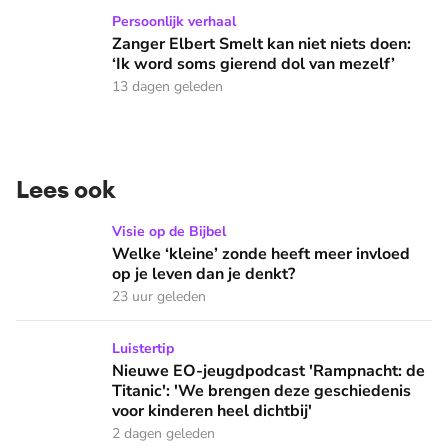
Zanger Elbert Smelt kan niet niets doen: ‘Ik word soms gier
Persoonlijk verhaal
Zanger Elbert Smelt kan niet niets doen:
‘Ik word soms gierend dol van mezelf’
13 dagen geleden
Lees ook
Welke ‘kleine’ zonde heeft meer invloed op je leven dan je 
Visie op de Bijbel
Welke ‘kleine’ zonde heeft meer invloed
op je leven dan je denkt?
23 uur geleden
Nieuwe EO-jeugdpodcast 'Rampnacht: de Titanic': 'We brenge
Luistertip
Nieuwe EO-jeugdpodcast 'Rampnacht: de
Titanic': 'We brengen deze geschiedenis
voor kinderen heel dichtbij'
2 dagen geleden