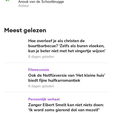
Anouk van de Schootbrugge
Auteur
Meest gelezen
Hoe overleef je als christen de buurtbarbecue? ‘Zelfs als bur
Hoe overleef je als christen de
buurtbarbecue? ‘Zelfs als buren vloeken,
kun je beter niet met het vingertje wijzen’
8 dagen geleden
Ook de Netflixversie van ‘Het kleine huis’ biedt fijne huifka
Filmrecensie
Ook de Netflixversie van ‘Het kleine huis’
biedt fijne huifkarromantiek
8 dagen geleden
Zanger Elbert Smelt kan niet niets doen: ‘Ik word soms gier
Persoonlijk verhaal
Zanger Elbert Smelt kan niet niets doen:
‘Ik word soms gierend dol van mezelf’