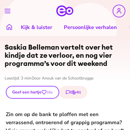
Kijk & luister
Persoonlijke verhalen
©
HUMAN
Saskia Belleman vertelt over het
kindje dat ze verloor, en nog vier
programma’s voor dit weekend
Leestijd:
3
min
Door
Anouk van de Schootbrugge
Geef een hartje
0
61
16
x
reacties
stemmen
Zin om op de bank te ploffen met een
verrassend, ontroerend of grappig programma?