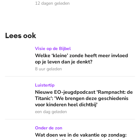
12 dagen geleden
Lees ook
Welke ‘kleine’ zonde heeft meer invloed op je leven dan je 
Visie op de Bijbel
Welke ‘kleine’ zonde heeft meer invloed
op je leven dan je denkt?
8 uur geleden
Nieuwe EO-jeugdpodcast 'Rampnacht: de Titanic': 'We brenge
Luistertip
Nieuwe EO-jeugdpodcast 'Rampnacht: de
Titanic': 'We brengen deze geschiedenis
voor kinderen heel dichtbij'
een dag geleden
Wat doen we in de vakantie op zondag: naar een buitenlandse
Onder de zon
Wat doen we in de vakantie op zondag: