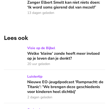
Zanger Elbert Smelt kan niet niets doen:
‘Ik word soms gierend dol van mezelf’
13 dagen geleden
Lees ook
Welke ‘kleine’ zonde heeft meer invloed op je leven dan je 
Visie op de Bijbel
Welke ‘kleine’ zonde heeft meer invloed
op je leven dan je denkt?
20 uur geleden
Nieuwe EO-jeugdpodcast 'Rampnacht: de Titanic': 'We brenge
Luistertip
Nieuwe EO-jeugdpodcast 'Rampnacht: de
Titanic': 'We brengen deze geschiedenis
voor kinderen heel dichtbij'
2 dagen geleden