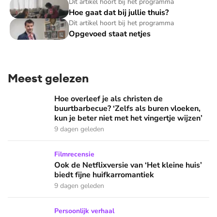
Hoe gaat dat bij jullie thuis?
Dit artikel hoort bij het programma
Hoe gaat dat bij jullie thuis?
Opgevoed staat netjes
Dit artikel hoort bij het programma
Opgevoed staat netjes
Meest gelezen
Hoe overleef je als christen de buurtbarbecue? ‘Zelfs als bur
Hoe overleef je als christen de
buurtbarbecue? ‘Zelfs als buren vloeken,
kun je beter niet met het vingertje wijzen’
9 dagen geleden
Ook de Netflixversie van ‘Het kleine huis’ biedt fijne huifka
Filmrecensie
Ook de Netflixversie van ‘Het kleine huis’
biedt fijne huifkarromantiek
9 dagen geleden
Zanger Elbert Smelt kan niet niets doen: ‘Ik word soms gier
Persoonlijk verhaal