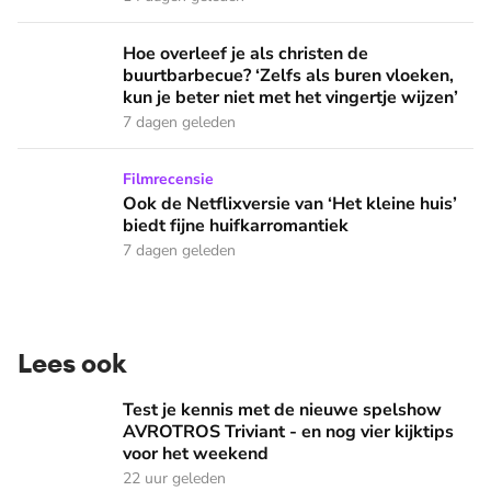
Hoe overleef je als christen de buurtbarbecue? ‘Zelfs als bur
Hoe overleef je als christen de
buurtbarbecue? ‘Zelfs als buren vloeken,
kun je beter niet met het vingertje wijzen’
7 dagen geleden
Ook de Netflixversie van ‘Het kleine huis’ biedt fijne huifka
Filmrecensie
Ook de Netflixversie van ‘Het kleine huis’
biedt fijne huifkarromantiek
7 dagen geleden
Lees ook
Test je kennis met de nieuwe spelshow AVROTROS Triviant -
Test je kennis met de nieuwe spelshow
AVROTROS Triviant - en nog vier kijktips
voor het weekend
22 uur geleden