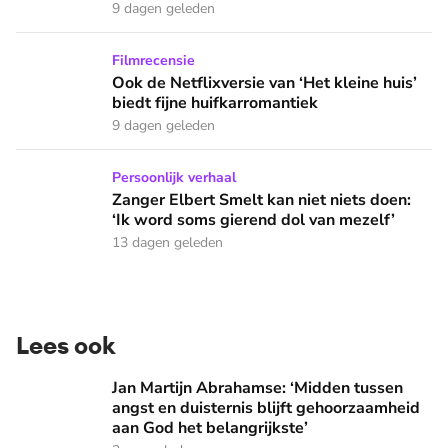
9 dagen geleden
Ook de Netflixversie van ‘Het kleine huis’ biedt fijne huifka
Filmrecensie
Ook de Netflixversie van ‘Het kleine huis’
biedt fijne huifkarromantiek
9 dagen geleden
Zanger Elbert Smelt kan niet niets doen: ‘Ik word soms gier
Persoonlijk verhaal
Zanger Elbert Smelt kan niet niets doen:
‘Ik word soms gierend dol van mezelf’
13 dagen geleden
Lees ook
Jan Martijn Abrahamse: ‘Midden tussen angst en duisternis b
Jan Martijn Abrahamse: ‘Midden tussen
angst en duisternis blijft gehoorzaamheid
aan God het belangrijkste’