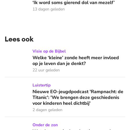
‘Ik word soms gierend dol van mezelf’
13 dagen geleden
Lees ook
Welke ‘kleine’ zonde heeft meer invloed op je leven dan je 
Visie op de Bijbel
Welke ‘kleine’ zonde heeft meer invloed
op je leven dan je denkt?
22 uur geleden
Nieuwe EO-jeugdpodcast 'Rampnacht: de Titanic': 'We brenge
Luistertip
Nieuwe EO-jeugdpodcast 'Rampnacht: de
Titanic': 'We brengen deze geschiedenis
voor kinderen heel dichtbij'
2 dagen geleden
Wat doen we in de vakantie op zondag: naar een buitenlandse
Onder de zon