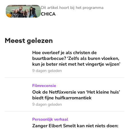
CHICA
Dit artikel hoort bij het programma
CHICA
Meest gelezen
Hoe overleef je als christen de buurtbarbecue? ‘Zelfs als bur
Hoe overleef je als christen de
buurtbarbecue? ‘Zelfs als buren vloeken,
kun je beter niet met het vingertje wijzen’
9 dagen geleden
Ook de Netflixversie van ‘Het kleine huis’ biedt fijne huifka
Filmrecensie
Ook de Netflixversie van ‘Het kleine huis’
biedt fijne huifkarromantiek
9 dagen geleden
Zanger Elbert Smelt kan niet niets doen: ‘Ik word soms gier
Persoonlijk verhaal
Zanger Elbert Smelt kan niet niets doen: