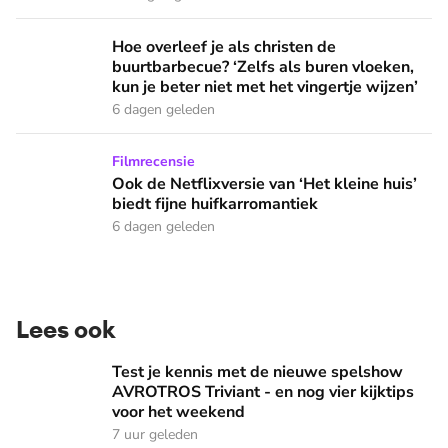
Hoe overleef je als christen de buurtbarbecue? ‘Zelfs als bur
Hoe overleef je als christen de
buurtbarbecue? ‘Zelfs als buren vloeken,
kun je beter niet met het vingertje wijzen’
6 dagen geleden
Ook de Netflixversie van ‘Het kleine huis’ biedt fijne huifka
Filmrecensie
Ook de Netflixversie van ‘Het kleine huis’
biedt fijne huifkarromantiek
6 dagen geleden
Lees ook
Test je kennis met de nieuwe spelshow AVROTROS Triviant -
Test je kennis met de nieuwe spelshow
AVROTROS Triviant - en nog vier kijktips
voor het weekend
7 uur geleden