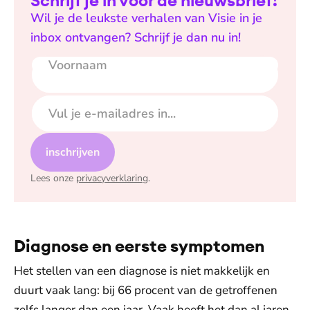
Schrijf je in voor de nieuwsbrief!
Wil je de leukste verhalen van Visie in je
inbox ontvangen? Schrijf je dan nu in!
Voornaam
E-mailadres
inschrijven
Lees onze
privacyverklaring
.
Diagnose en eerste symptomen
Het stellen van een diagnose is niet makkelijk en
duurt vaak lang: bij 66 procent van de getroffenen
zelfs langer dan een jaar. Vaak heeft het dan al jaren