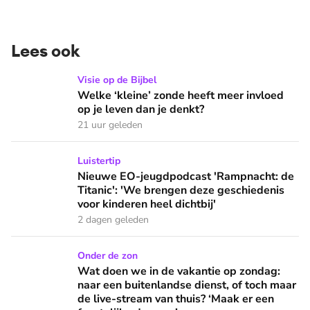
Lees ook
Welke ‘kleine’ zonde heeft meer invloed op je leven dan je 
Visie op de Bijbel
Welke ‘kleine’ zonde heeft meer invloed
op je leven dan je denkt?
21 uur geleden
Nieuwe EO-jeugdpodcast 'Rampnacht: de Titanic': 'We brenge
Luistertip
Nieuwe EO-jeugdpodcast 'Rampnacht: de
Titanic': 'We brengen deze geschiedenis
voor kinderen heel dichtbij'
2 dagen geleden
Wat doen we in de vakantie op zondag: naar een buitenlandse
Onder de zon
Wat doen we in de vakantie op zondag:
naar een buitenlandse dienst, of toch maar
de live-stream van thuis? ‘Maak er een