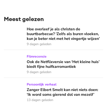
Meest gelezen
Hoe overleef je als christen de buurtbarbecue? ‘Zelfs als bur
Hoe overleef je als christen de
buurtbarbecue? ‘Zelfs als buren vloeken,
kun je beter niet met het vingertje wijzen’
9 dagen geleden
Ook de Netflixversie van ‘Het kleine huis’ biedt fijne huifka
Filmrecensie
Ook de Netflixversie van ‘Het kleine huis’
biedt fijne huifkarromantiek
9 dagen geleden
Zanger Elbert Smelt kan niet niets doen: ‘Ik word soms gier
Persoonlijk verhaal
Zanger Elbert Smelt kan niet niets doen:
‘Ik word soms gierend dol van mezelf’
13 dagen geleden