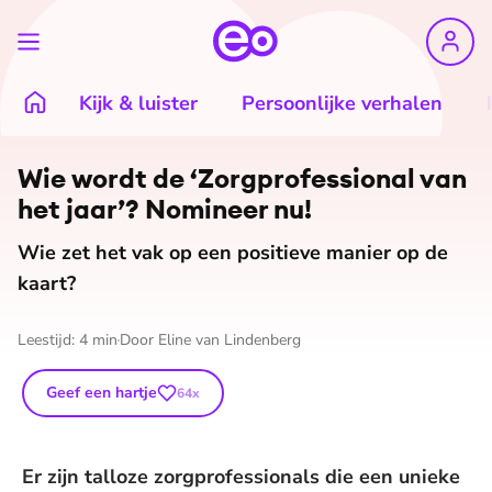
Kijk & luister
Persoonlijke verhalen
©
Nathalie van der Straten
Wie wordt de ‘Zorg­pro­fes­si­o­nal van
het jaar’? Nomineer nu!
Wie zet het vak op een positieve manier op de
kaart?
Leestijd:
4
min
Door
Eline van Lindenberg
Geef een hartje
64
x
Er zijn talloze zorgprofessionals die een unieke