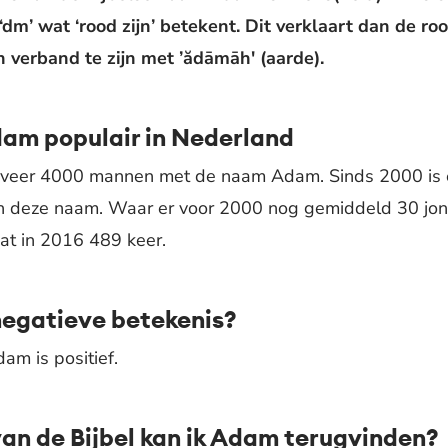
dm’ wat ‘rood zijn’ betekent. Dit verklaart dan de ro
n verband te zijn met ’ădāmāh' (aarde).
dam populair in Nederland
geveer 4000 mannen met de naam Adam. Sinds 2000 is er
 van deze naam. Waar er voor 2000 nog gemiddeld 30 jo
t in 2016 489 keer.
egatieve betekenis?
am is positief.
van de Bijbel kan ik Adam terugvinden?