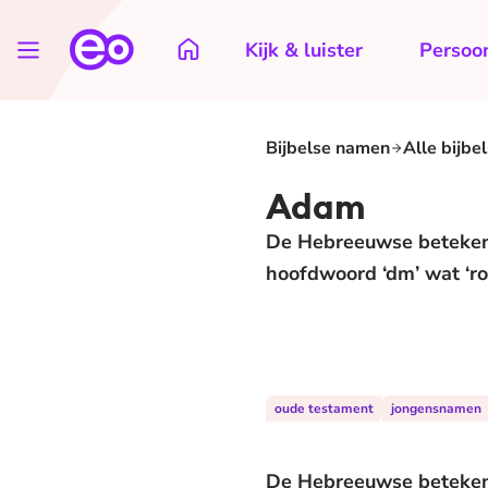
Kijk & luister
Persoon
Bijbelse namen
Alle bijbe
Adam
De Hebreeuwse betekenis
hoofdwoord ‘dm’ wat ‘roo
oude testament
jongensnamen
De Hebreeuwse betekenis