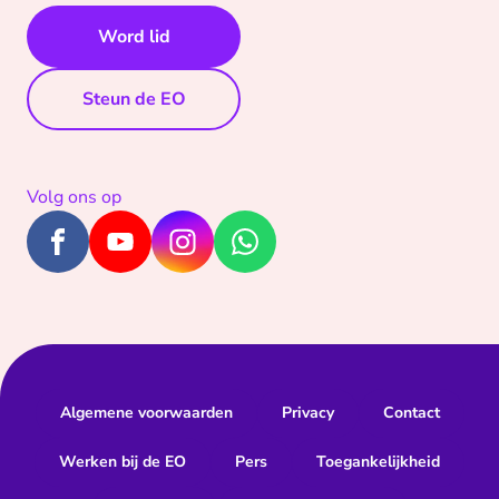
Word lid
Steun de EO
Volg ons op
Algemene voorwaarden
Privacy
Contact
Werken bij de EO
Pers
Toegankelijkheid