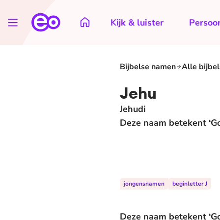
Kijk & luister
Persoon
Bijbelse namen
Alle bijbe
Jehu
Jehudi
Deze naam betekent ‘God i
jongensnamen
beginletter J
Deze naam betekent ‘God