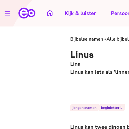
Kijk & luister
Persoon
Bijbelse namen
Alle bijbe
Linus
Lina
Linus kan iets als 'linn
jongensnamen
beginletter L
Linus kan twee dingen b