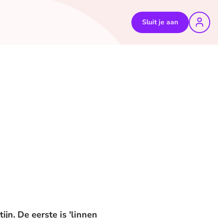
Sluit je aan
jn. De eerste is 'linnen