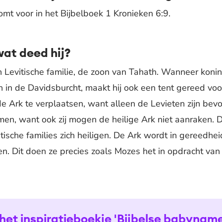
omt voor in het Bijbelboek 1 Kronieken 6:9.
wat deed hij?
n Levitische familie, de zoon van Tahath. Wanneer konin
 in de Davidsburcht, maakt hij ook een tent gereed voo
e Ark te verplaatsen, want alleen de Levieten zijn bevo
n, want ook zij mogen de heilige Ark niet aanraken. D
tische families zich heiligen. De Ark wordt in gereedhe
en. Dit doen ze precies zoals Mozes het in opdracht van
het inspiratieboekje 'Bijbelse babyname