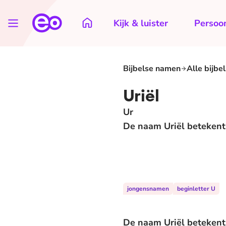
Kijk & luister
Persoon
Bijbelse namen
Alle bijbe
Uriël
Ur
De naam Uriël betekent z
jongensnamen
beginletter U
De naam Uriël betekent 