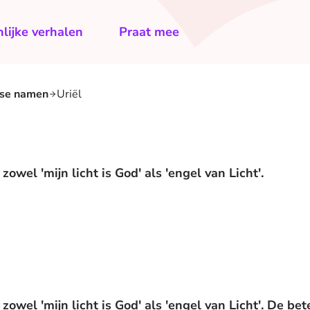
lijke verhalen
Praat mee
lse namen
Uriël
owel 'mijn licht is God' als 'engel van Licht'.
zowel 'mijn licht is God' als 'engel van Licht'. De b