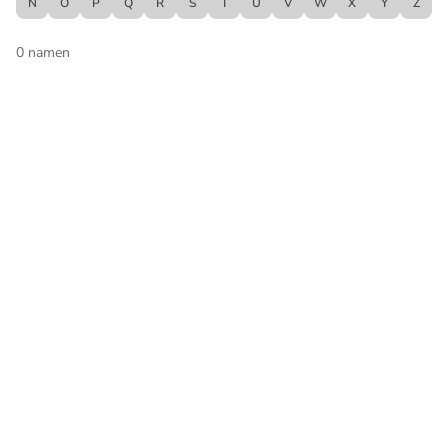
N
O
P
Q
R
S
T
U
V
W
X
Y
Z
0
namen