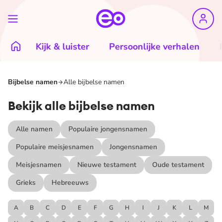
Kijk & luister
Persoonlijke verhalen
Bijbelse namen
Alle bijbelse namen
Bekijk alle bijbelse namen
Alle namen
Populaire jongensnamen
Populaire meisjesnamen
Jongensnamen
Meisjesnamen
Nieuwe testament
Oude testament
Grieks
Hebreeuws
A
B
C
D
E
F
G
H
I
J
K
L
M