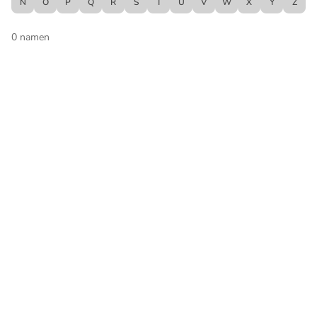
N
O
P
Q
R
S
T
U
V
W
X
Y
Z
0
namen