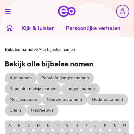
Kijk & luister
Persoonlijke verhalen
Bijbelse namen
Alle bijbelse namen
Bekijk alle bijbelse namen
Alle namen
Populaire jongensnamen
Populaire meisjesnamen
Jongensnamen
Meisjesnamen
Nieuwe testament
Oude testament
Grieks
Hebreeuws
A
B
C
D
E
F
G
H
I
J
K
L
M