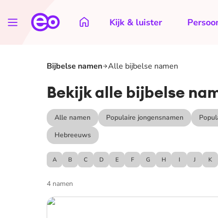
Kijk & luister
Persoon
Bijbelse namen
Alle bijbelse namen
Bekijk alle bijbelse na
Alle namen
Populaire jongensnamen
Popul
Hebreeuws
A
B
C
D
E
F
G
H
I
J
K
4
namen