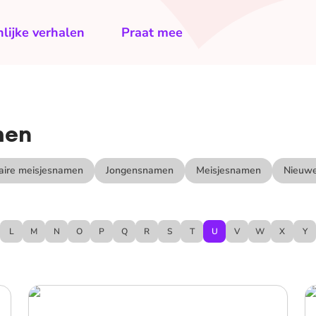
lijke verhalen
Praat mee
men
aire meisjesnamen
Jongensnamen
Meisjesnamen
Nieuwe
L
M
N
O
P
Q
R
S
T
U
V
W
X
Y