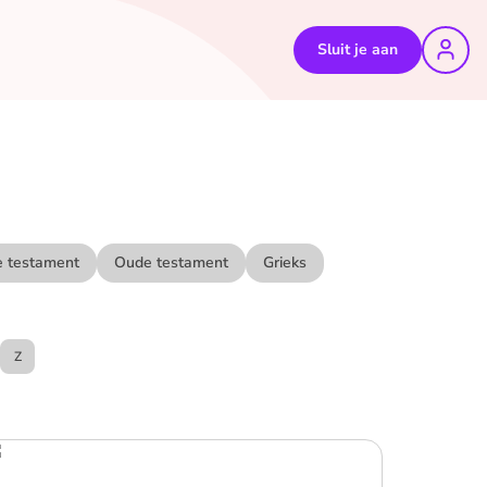
Sluit je aan
 testament
Oude testament
Grieks
Z