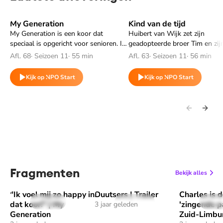
My Generation
Kind van de tijd
Speel "My Generation" af
Speel "Kind van de tijd" af
My Generation is een koor dat
Huibert van Wijk zet zijn
speciaal is opgericht voor senioren. In
geadopteerde broer Tim en zij
deze documentaire wordt het koor
Lex tegenover elkaar. Beiden k
Afl. 68
·
Seizoen 11
·
55 min
Afl. 63
·
Seizoen 11
·
56 min
gevolgd op weg naar hun grootste
anders terug op de adoptie. E
optreden ooit: het openen van het
schaduwkant waar ouder en z
Kijk op NPO Start
Kijk op NPO Start
rockfestival de Zwarte Cross.
nog altijd moeite mee hebben.
Fragmenten
Bekijk alles
"Ik voel mij zo happy in
Duutsers | Trailer
Charles is 
Speel ""Ik voel mij zo happy in dat koor!" | My Generation" af
Speel "Duutsers | Trailer" af
Speel "Charl
1 min
31 sec
1 m
dat koor!" | My
'zingende p
3 jaar geleden
Generation
Zuid-Limbu