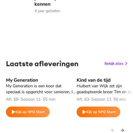
kennen
4 jaar geleden
Laatste afleveringen
Bekijk alles
My Generation
Kind van de tijd
Speel "My Generation" af
Speel "Kind van de tijd" af
My Generation is een koor dat
Huibert van Wijk zet zijn
speciaal is opgericht voor senioren. In
geadopteerde broer Tim en zij
deze documentaire wordt het koor
Lex tegenover elkaar. Beiden k
Afl. 68
·
Seizoen 11
·
55 min
Afl. 63
·
Seizoen 11
·
56 min
gevolgd op weg naar hun grootste
anders terug op de adoptie. E
optreden ooit: het openen van het
schaduwkant waar ouder en z
Kijk op NPO Start
Kijk op NPO Start
rockfestival de Zwarte Cross.
nog altijd moeite mee hebben.