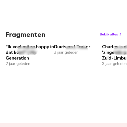
Fragmenten
Bekijk alles
"Ik voel mij zo happy in
Duutsers | Trailer
Charles is 
Speel ""Ik voel mij zo happy in dat koor!" | My Generation" af
Speel "Duutsers | Trailer" af
Speel "Charl
1 min
31 sec
1 m
dat koor!" | My
'zingende p
3 jaar geleden
Generation
Zuid-Limbu
2 jaar geleden
3 jaar geleden