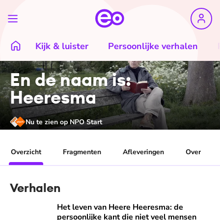
Kijk & luister
Persoonlijke verhalen
En de naam is:
Heeresma
Nu te zien op NPO Start
Overzicht
Fragmenten
Afleveringen
Over
Verhalen
Het leven van Heere Heeresma: de persoonlijke kant die n
Het leven van Heere Heeresma: de
persoonlijke kant die niet veel mensen