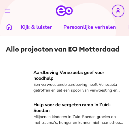
Kijk & luister
Persoonlijke verhalen
Alle projecten van EO Metterdaad
Ontdek hoe jij kunt helpen!
Aardbeving Venezuela: geef voor
noodhulp
Een verwoestende aardbeving heeft Venezuela
getroffen en liet een spoor van verwoesting en
onzekerheid achter. Wij komen in actie voor
noodhulp.
Ontdek hoe jij kunt helpen!
Hulp voor de vergeten ramp in Zuid-
Soedan
Miljoenen kinderen in Zuid-Soedan groeien op
met trauma’s, honger en kunnen niet naar school.
EO Metterdaad grijpt in en biedt directe hulp!