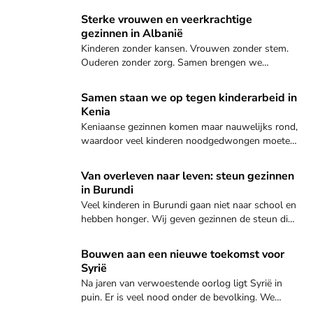
kunnen families samenblijven in hun thuisland.
Sterke vrouwen en veerkrachtige gezinnen in Albanië
Sterke vrouwen en veerkrachtige
gezinnen in Albanië
Kinderen zonder kansen. Vrouwen zonder stem.
Ouderen zonder zorg. Samen brengen we
verandering in een vergeten hoek van Europa.
Bekijk dit project
Samen staan we op tegen kinderarbeid in
Kenia
Keniaanse gezinnen komen maar nauwelijks rond,
waardoor veel kinderen noodgedwongen moeten
werken. Vaak gebeurt dat onder gevaarlijke en
ongezonde omstandigheden.
Ontdek hoe jij kunt helpen
Van overleven naar leven: steun gezinnen
in Burundi
Veel kinderen in Burundi gaan niet naar school en
hebben honger. Wij geven gezinnen de steun die
ze nodig hebben voor een betere toekomst.
Ontdek hoe jij kunt helpen
Bouwen aan een nieuwe toekomst voor
Syrië
Na jaren van verwoestende oorlog ligt Syrië in
puin. Er is veel nood onder de bevolking. We
steunen degenen die het hardst getroffen zijn.