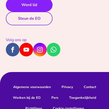
Word lid
Steun de EO
Volg ons op
Algemene voorwaarden
Privacy
Contact
Werken bij de EO
Pers
Toegankelijkheid
Richtlijnen
Cookie-instellingen