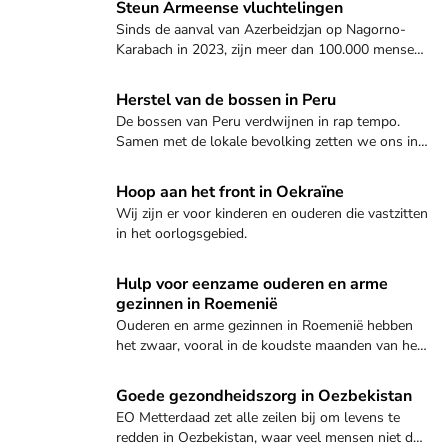
Ontdek hoe jij kunt helpen
Steun Armeense vluchtelingen
Sinds de aanval van Azerbeidzjan op Nagorno-
Karabach in 2023, zijn meer dan 100.000 mensen
gevlucht naar Armenië. Zij hebben dringend hulp
nodig om een nieuw bestaan op te bouwen.
Ontdek hoe jij kunt helpen
Herstel van de bossen in Peru
De bossen van Peru verdwijnen in rap tempo.
Samen met de lokale bevolking zetten we ons in
voor natuurbehoud en duurzame oplossingen.
Bekijk dit project
Hoop aan het front in Oekraïne
Wij zijn er voor kinderen en ouderen die vastzitten
in het oorlogsgebied.
Bekijk dit project
Hulp voor eenzame ouderen en arme
gezinnen in Roemenië
Ouderen en arme gezinnen in Roemenië hebben
het zwaar, vooral in de koudste maanden van het
jaar. Daarom zet EO Metterdaad nu alles op alles
om deze mensen te steunen.
Bekijk dit project
Goede gezondheidszorg in Oezbekistan
EO Metterdaad zet alle zeilen bij om levens te
redden in Oezbekistan, waar veel mensen niet de