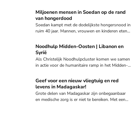
zorg krijgen die ze nodig hebben.
Miljoenen mensen in Soedan op de rand
van hongerdood
Soedan kampt met de dodelijkste hongersnood in
ruim 40 jaar. Mannen, vrouwen en kinderen eten
aarde en bladeren van de bomen om te overleven.
Bekijk dit project
Noodhulp Midden-Oosten | Libanon en
Syrië
Als Christelijk Noodhulpcluster komen we samen
in actie voor de humanitaire ramp in het Midden-
Oosten. Help je mee?
Vertel me meer
Geef voor een nieuw vliegtuig en red
levens in Madagaskar!
Grote delen van Madagaskar zijn onbegaanbaar
en medische zorg is er niet te bereiken. Met een
nieuw vliegtuig redden we levens.