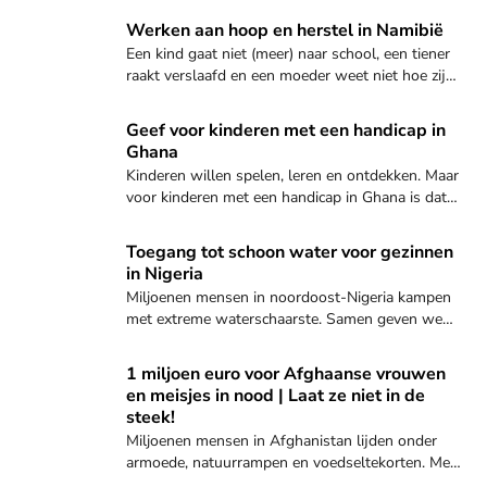
plaatse.
Ontdek hoe jij kunt helpen
Werken aan hoop en herstel in Namibië
Een kind gaat niet (meer) naar school, een tiener
raakt verslaafd en een moeder weet niet hoe zij
vandaag rondkomt. EO Metterdaad komt in actie,
want samen kunnen we goed doen!
Ontdek hoe jij kunt helpen
Geef voor kinderen met een handicap in
Ghana
Kinderen willen spelen, leren en ontdekken. Maar
voor kinderen met een handicap in Ghana is dat
vaak onmogelijk. Jouw steun maakt voor hen hét
verschil!
Ontdek hoe jij kunt helpen
Toegang tot schoon water voor gezinnen
in Nigeria
Miljoenen mensen in noordoost-Nigeria kampen
met extreme waterschaarste. Samen geven we
hen toegang tot schoon water en werken we aan
betere hygiëne en veiligheid.
Geef nu
1 miljoen euro voor Afghaanse vrouwen
en meisjes in nood | Laat ze niet in de
steek!
Miljoenen mensen in Afghanistan lijden onder
armoede, natuurrampen en voedseltekorten. Meer
dan de helft van de bevolking heeft dringend hulp