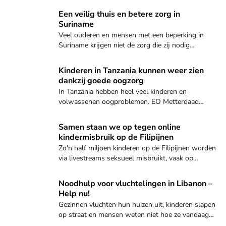
Ontdek hoe jij kunt helpen!
Een veilig thuis en betere zorg in
Suriname
Veel ouderen en mensen met een beperking in
Suriname krijgen niet de zorg die zij nodig
hebben. Wij komen voor hen in actie!
Geef nu
Kinderen in Tanzania kunnen weer zien
dankzij goede oogzorg
In Tanzania hebben heel veel kinderen en
volwassenen oogproblemen. EO Metterdaad
komt in actie voor goede oogzorg!
Ontdek hoe jij kunt helpen
Samen staan we op tegen online
kindermisbruik op de Filipijnen
Zo'n half miljoen kinderen op de Filipijnen worden
via livestreams seksueel misbruikt, vaak op
verzoek van Nederlandse mannen. Deze
verborgen vorm van online uitbuiting groeit snel
Ontdek hoe jij kunt helpen
Noodhulp voor vluchtelingen in Libanon –
en laat diepe sporen achter in het leven van de
Help nu!
kinderen.
Gezinnen vluchten hun huizen uit, kinderen slapen
op straat en mensen weten niet hoe ze vandaag
aan eten komen. Samen bieden we noodhulp ter