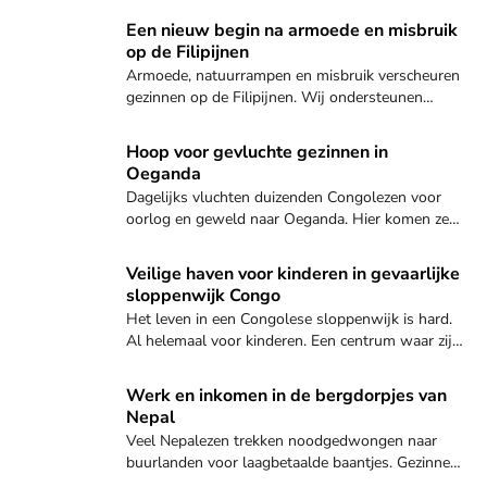
nodig. Het land wordt geleid door de Taliban.
Ontdek hoe jij kunt helpen
Een nieuw begin na armoede en misbruik
Vrouwen en meisjes hebben het extra zwaar.
op de Filipijnen
Armoede, natuurrampen en misbruik verscheuren
gezinnen op de Filipijnen. Wij ondersteunen
ouders en helpen kinderen veilig opgroeien.
Ontdek hoe jij kunt helpen
Hoop voor gevluchte gezinnen in
Oeganda
Dagelijks vluchten duizenden Congolezen voor
oorlog en geweld naar Oeganda. Hier komen ze
terecht in overvolle kampen, waar een tekort is
aan bijna alles.
Veilige haven voor kinderen in gevaarlijke sloppenwijk Con
Veilige haven voor kinderen in gevaarlijke
sloppenwijk Congo
Het leven in een Congolese sloppenwijk is hard.
Al helemaal voor kinderen. Een centrum waar zij
weer even kind kunnen zijn, biedt hoop.
Geef nu
Werk en inkomen in de bergdorpjes van
Nepal
Veel Nepalezen trekken noodgedwongen naar
buurlanden voor laagbetaalde baantjes. Gezinnen
worden uit elkaar gerukt, maar met jouw steun