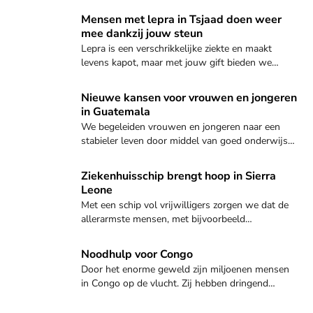
Ontdek hoe jij kunt helpen
Mensen met lepra in Tsjaad doen weer
mee dankzij jouw steun
Lepra is een verschrikkelijke ziekte en maakt
levens kapot, maar met jouw gift bieden we
mensen met deze aandoening weer hoop.
Ontdek hoe jij kunt helpen
Nieuwe kansen voor vrouwen en jongeren
in Guatemala
We begeleiden vrouwen en jongeren naar een
stabieler leven door middel van goed onderwijs
en duurzaam ondernemerschap.
Ontdek hoe jij kunt helpen
Ziekenhuisschip brengt hoop in Sierra
Leone
Met een schip vol vrijwilligers zorgen we dat de
allerarmste mensen, met bijvoorbeeld
brandwonden of tumoren, gratis geopereerd
kunnen worden.
Noodhulp voor Congo
Noodhulp voor Congo
Door het enorme geweld zijn miljoenen mensen
in Congo op de vlucht. Zij hebben dringend
voedsel, water en onderdak nodig.