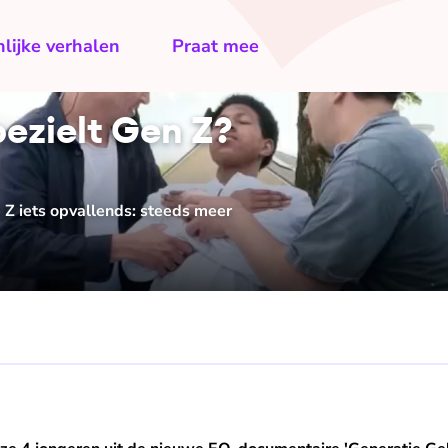
lijke verhalen
Praat mee
ezielt Gen Z?
e Z iets opvallends: steeds meer