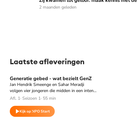
Zij kwamen tot geloof: maak kennis met deze 4 jongeren
Zij kwamen tot geloof: maak kennis met d
2 maanden geleden
Laatste afleveringen
Generatie gebed - wat bezielt GenZ
Speel "Generatie gebed - wat bezielt GenZ" af
Jan Hendrik Smeenge en Sahar Meradji
volgen vier jongeren die midden in een intens
proces van geloof, twijfel en zelfonderzoek
Afl. 1
·
Seizoen 1
·
55 min
zitten. Wat is hier aan de hand?
Kijk op NPO Start