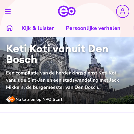
Kijk & luister
Persoonlijke verhalen
Keti Koti vanuit Den
Bosch
Een compilatie van de herdenkingsdienst Keti Koti
vanuit de Sint-Jan en een stadswandeling met Jack
Mikkers, de burgemeester van Den Bosch.
Nu te zien op NPO Start